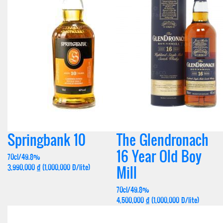
Springbank 10
The Glendronach
16 Year Old Boy
70cl/49.8%
3,990,000
đ
(1,000,000 Đ/lite)
Mill
70cl/49.8%
4,500,000
đ
(1,000,000 Đ/lite)