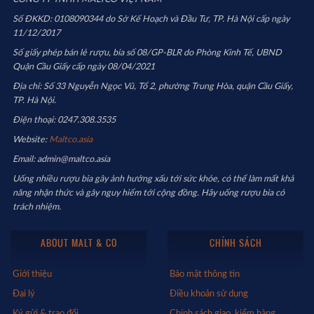
Số ĐKKD: 0108090344 do Sở Kế Hoạch và Đầu Tư, TP. Hà Nội cấp ngày
11/12/2017
Số giấy phép bán lẻ rượu, bia số 08/GP-BLR do Phòng Kinh Tế, UBND
Quận Cầu Giấy cấp ngày 08/04/2021
Địa chỉ: Số 33 Nguyễn Ngọc Vũ, Tổ 2, phường Trung Hòa, quận Cầu Giấy,
TP. Hà Nội.
Điện thoại: 0247.308.3535
Website:
Maltco.asia
Email: admin@maltco.asia
Uống nhiều rượu bia gây ảnh hưởng xấu tới sức khỏe, có thể làm mất khả
năng nhận thức và gây nguy hiểm tới cộng đồng. Hãy uống rượu bia có
trách nhiệm.
ABOUT MALT & CO
CHÍNH SÁCH
Giới thiệu
Bảo mật thông tin
Đại lý
Điều khoản sử dụng
Ký gửi & trao đổi
Chính sách giao, kiểm hàng