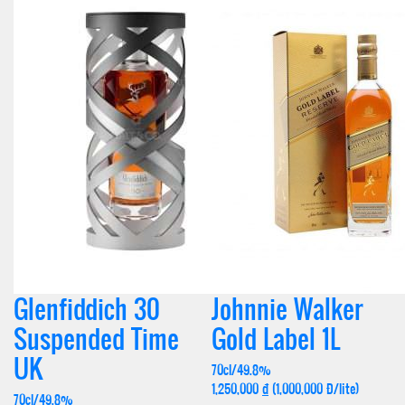
Glenfiddich 30
Johnnie Walker
Suspended Time
Gold Label 1L
UK
70cl/49.8%
1,250,000
đ
(1,000,000 Đ/lite)
70cl/49.8%