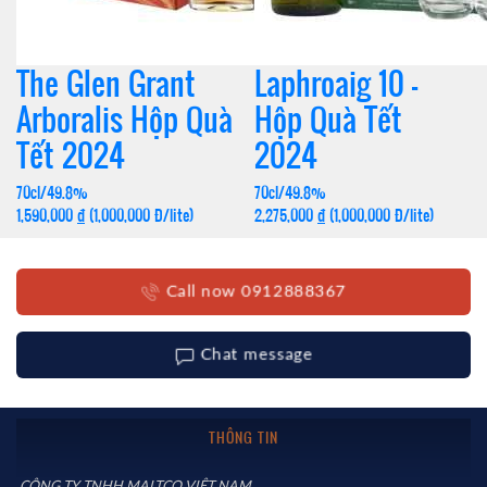
The Glen Grant
Laphroaig 10 –
Arboralis Hộp Quà
Hộp Quà Tết
Tết 2024
2024
70cl/49.8%
70cl/49.8%
1,590,000
đ
(1,000,000 Đ/lite)
2,275,000
đ
(1,000,000 Đ/lite)
Call now 0912888367
Chat message
THÔNG TIN
CÔNG TY TNHH MALTCO VIỆT NAM