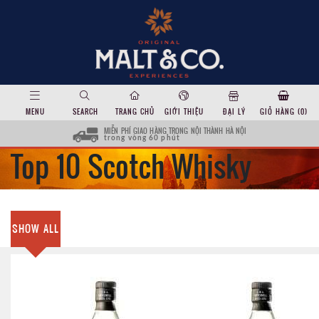
MENU
SEARCH
TRANG CHỦ
GIỚI THIỆU
ĐẠI LÝ
GIỎ HÀNG (
0
)
MIỄN PHÍ GIAO HÀNG TRONG NỘI THÀNH HÀ NỘI
trong vòng 60 phút
Top 10 Scotch Whisky
SHOW ALL