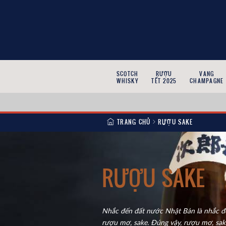
SCOTCH
RƯỢU
VANG
WHISKY
TẾT 2025
CHAMPAGNE
TRANG CHỦ
RƯỢU SAKE
RƯỢU SAKE
Nhắc đến đất nước Nhật Bản là nhắc đế
rượu mơ, sake. Đúng vậy, rượu mơ, sake