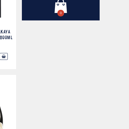
0
AKAYA
1800ML