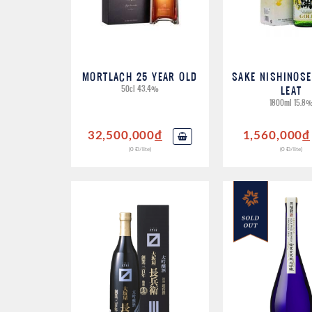
MORTLACH 25 YEAR OLD
SAKE NISHINOSE
50cl 43.4%
LEAT
1800ml 15.8
32,500,000
đ
1,560,000
đ
(0 Đ/lite)
(0 Đ/lite)