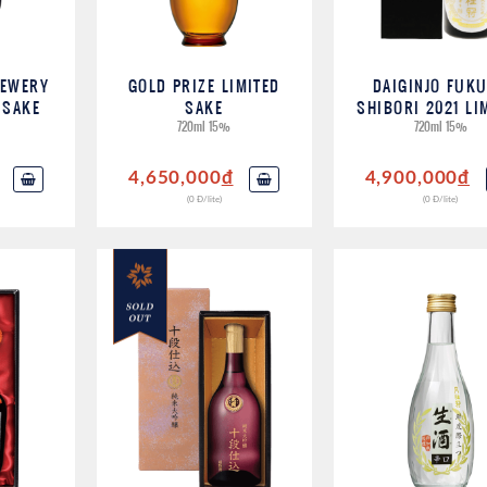
REWERY
GOLD PRIZE LIMITED
DAIGINJO FUK
 SAKE
SAKE
SHIBORI 2021 LI
720ml 15%
720ml 15%
4,650,000
đ
4,900,000
đ
(0 Đ/lite)
(0 Đ/lite)