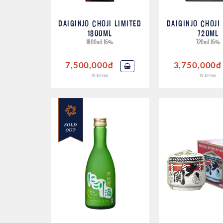
DAIGINJO CHOJI LIMITED
DAIGINJO CHOJI
1800ML
720ML
1800ml 16%
720ml 16%
7,500,000
đ
3,750,000
đ
(0 Đ/lite)
(0 Đ/lite)