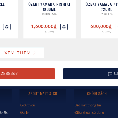
REL
OZEKI YAMADA NISHIKI
OZEKI YAMADA NI
1800ML
720ML
1800ml 15%
720ml 15%
1,600,000
đ
680,000
đ
(0 Đ/lite)
(0 Đ/lite)
XEM THÊM
912888367
C
ABOUT MALT & CO
CHÍNH SÁCH
Giới thiệu
Bảo mật thông tin
u Tư,
Đại lý
Điều khoản sử dụng