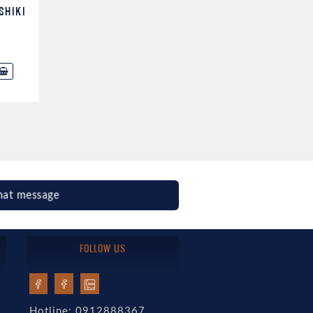
SHIKI
hat message
FOLLOW US
Hotline: 0912888367