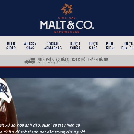
BEER
WHISKY
COGNAC
RƯỢU
RƯỢU
PHỤ
RƯỢU
CIDER
KHÁC
ARMAGNAC
VODKA
SAKE
KIỆN
PHA CH
MIỄN PHÍ GIAO HÀNG TRONG NỘI THÀNH HÀ NỘI
trong vòng 60 phút
n xứ sở hoa anh đào, sushi và tất nhiên cả
 từ lâu đã trở thành nét đặc trưng của người