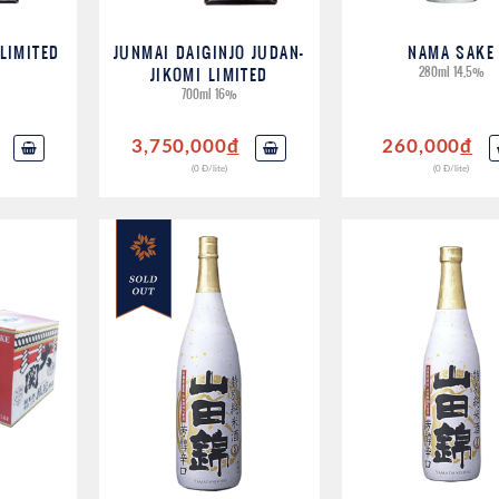
 LIMITED
JUNMAI DAIGINJO JUDAN-
NAMA SAKE
JIKOMI LIMITED
280ml 14,5%
700ml 16%
3,750,000
đ
260,000
đ
(0 Đ/lite)
(0 Đ/lite)