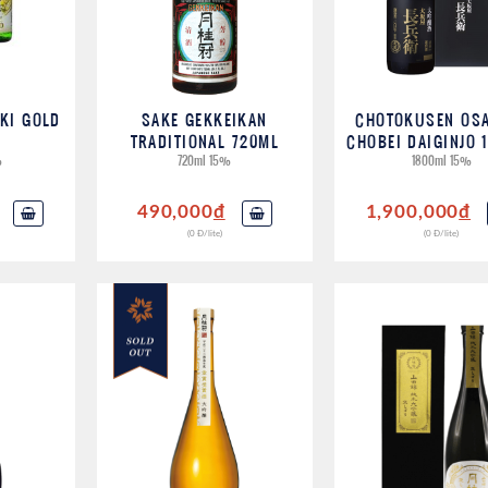
KI GOLD
SAKE GEKKEIKAN
CHOTOKUSEN OS
TRADITIONAL 720ML
CHOBEI DAIGINJO 
%
720ml 15%
1800ml 15%
490,000
đ
1,900,000
đ
(0 Đ/lite)
(0 Đ/lite)