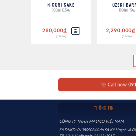
NIGORI SAKE
OZEKI BAR
300ml 10.5%
1800ml 15%
280,000
đ
2,290,000
đ
(0 Đ/lite)
(0 Đ/lite)
Call now 0
THÔNG TIN
CÔNG TY TNHH MALTCO VIỆT NAM
Số ĐKKD: 0108090344 do Sở Kế Hoạch và Đầ