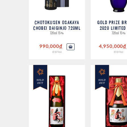
CHOTOKUSEN OSAKAYA
GOLD PRIZE B
CHOBEI DAIGINJO 720ML
2020 LIMITED
720ml 15%
720ml 15%
990,000
đ
4,950,000
đ
(0 Đ/lite)
(0 Đ/lite)