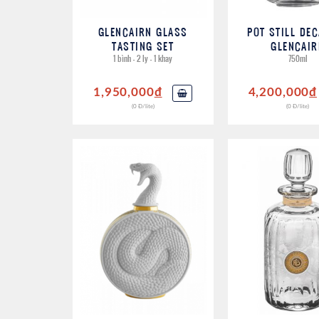
GLENCAIRN GLASS
POT STILL DE
TASTING SET
GLENCAIR
1 bình - 2 ly - 1 khay
750ml
1,950,000
đ
4,200,000
đ
(0 Đ/lite)
(0 Đ/lite)