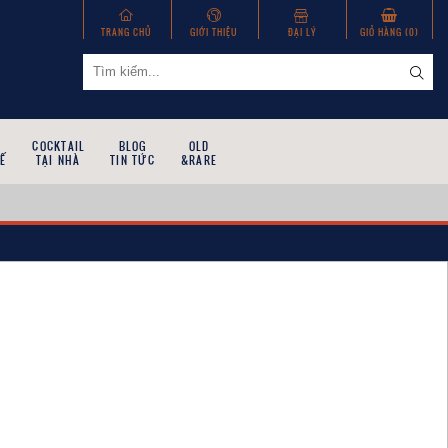
TRANG CHỦ
GIỚI THIỆU
ĐẠI LÝ
GIỎ HÀNG (
0
)
COCKTAIL
BLOG
OLD
Ế
TẠI NHÀ
TIN TỨC
&RARE