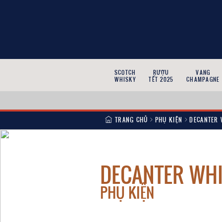
SCOTCH
RƯỢU
VANG
WHISKY
TẾT 2025
CHAMPAGNE
TRANG CHỦ
PHỤ KIỆN
DECANTER 
DECANTER WH
PHỤ KIỆN