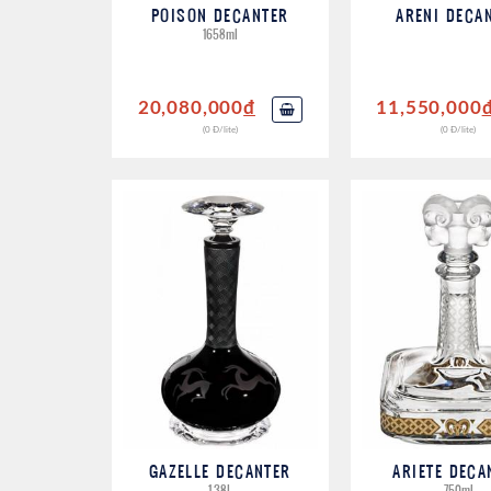
POISON DECANTER
ARENI DECA
1658ml
20,080,000
đ
11,550,000
(0 Đ/lite)
(0 Đ/lite)
GAZELLE DECANTER
ARIETE DECA
1.38L
750ml