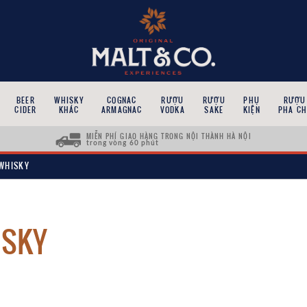
BEER
WHISKY
COGNAC
RƯỢU
RƯỢU
PHỤ
RƯỢU
CIDER
KHÁC
ARMAGNAC
VODKA
SAKE
KIỆN
PHA CH
MIỄN PHÍ GIAO HÀNG TRONG NỘI THÀNH HÀ NỘI
trong vòng 60 phút
WHISKY
ISKY