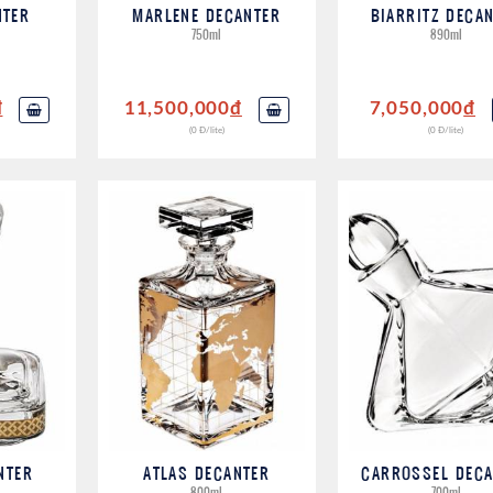
NTER
MARLENE DECANTER
BIARRITZ DECA
750ml
890ml
đ
11,500,000
đ
7,050,000
đ
(0 Đ/lite)
(0 Đ/lite)
NTER
ATLAS DECANTER
CARROSSEL DECA
800ml
700ml