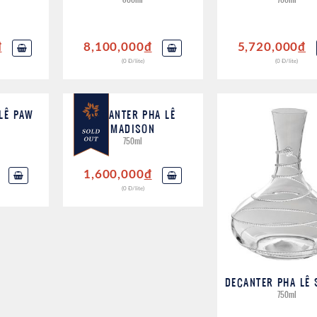
đ
8,100,000
đ
5,720,000
đ
(0 Đ/lite)
(0 Đ/lite)
LÊ PAW
DECANTER PHA LÊ
MADISON
750ml
1,600,000
đ
(0 Đ/lite)
DECANTER PHA LÊ 
750ml