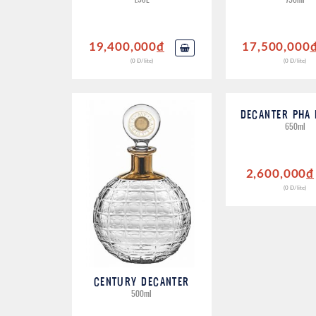
19,400,000
đ
17,500,000
(0 Đ/lite)
(0 Đ/lite)
DECANTER PHA 
650ml
2,600,000
đ
(0 Đ/lite)
CENTURY DECANTER
500ml