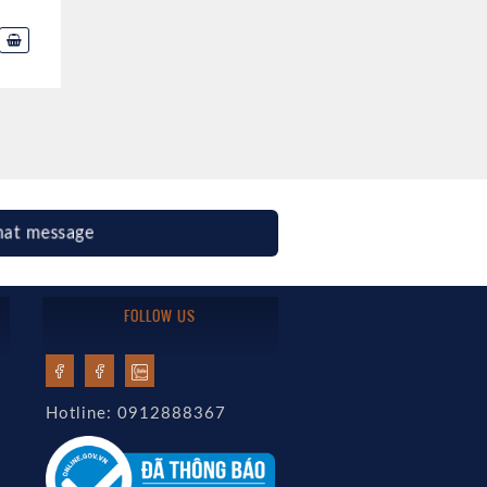
hat message
FOLLOW US
Hotline: 0912888367