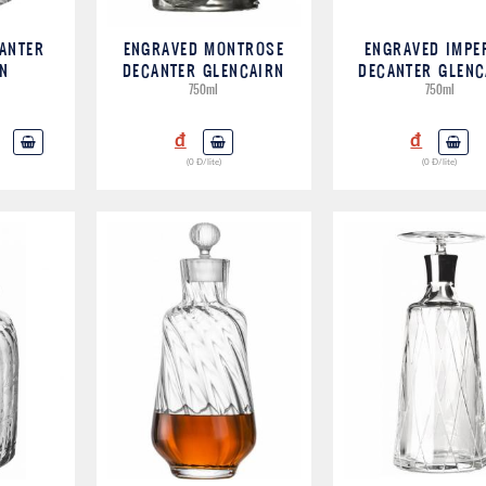
CANTER
ENGRAVED MONTROSE
ENGRAVED IMPE
N
DECANTER GLENCAIRN
DECANTER GLENC
750ml
750ml
đ
đ
(0 Đ/lite)
(0 Đ/lite)