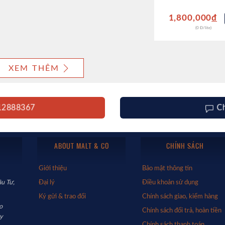
1,800,000
đ
(0 Đ/lite)
XEM THÊM
912888367
C
ABOUT MALT & CO
CHÍNH SÁCH
Giới thiệu
Bảo mật thông tin
u Tư,
Đại lý
Điều khoản sử dụng
Ký gửi & trao đổi
Chính sách giao, kiểm hàng
o
Chính sách đổi trả, hoàn tiền
y
Chính sách thanh toán