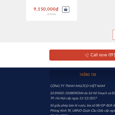
9,150,000
đ
(0 Đ/lite)
Call now 0
THÔNG TIN
CÔNG TY TNHH MALTCO VIỆT NAM
Số ĐKKD: 0108090344 do Sở Kế Hoạch và Đầ
TP. Hà Nội cấp ngày 11/12/2017
Số giấy phép bán lẻ rượu, bia số 08/GP-BLR d
Phòng Kinh Tế, UBND Quận Cầu Giấy cấp ngà