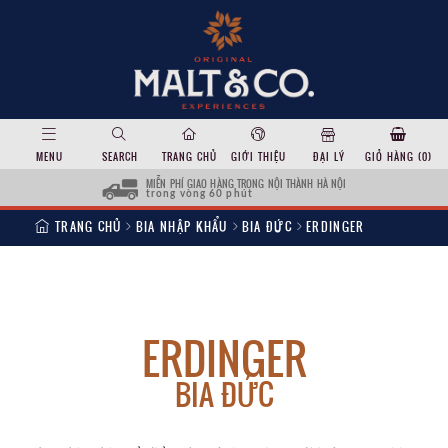
MENU
SEARCH
TRANG CHỦ
GIỚI THIỆU
ĐẠI LÝ
GIỎ HÀNG (
0
)
MIỄN PHÍ GIAO HÀNG TRONG NỘI THÀNH HÀ NỘI
trong vòng 60 phút
TRANG CHỦ
BIA NHẬP KHẨU
BIA ĐỨC
ERDINGER
ERDINGER
BIA ĐỨC