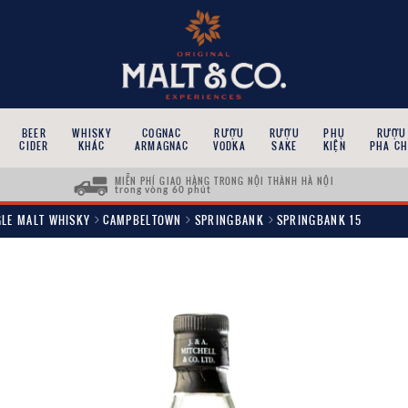
BEER
WHISKY
COGNAC
RƯỢU
RƯỢU
PHỤ
RƯỢU
CIDER
KHÁC
ARMAGNAC
VODKA
SAKE
KIỆN
PHA CH
MIỄN PHÍ GIAO HÀNG TRONG NỘI THÀNH HÀ NỘI
trong vòng 60 phút
GLE MALT WHISKY
CAMPBELTOWN
SPRINGBANK
SPRINGBANK 15