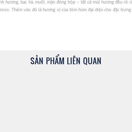
nh hương, bạc hà, muối, mận đóng hộp – tất cả mùi hương đều rõ r
oroso. Thêm vào đó là hương vị của tôm hùm đại diện cho đặc trưng
 hóng và thuốc lá nổi bật, sền sệt cùng với vị mận khô, óc chó, quả 
ẽ đem đến cho bạn một hậu vị dài và nó thậm chí bản “giao hưởng 
i đặc trưng trước khi “cơn thủy triều hương vị này” rút đi trên nhũn
SẢN PHẨM LIÊN QUAN
ingbank:
 biểu tượng của
Campbeltown
mà còn là di sản của ngành công ngh
 hào là nhà máy chưng cất độc lập lâu đời nhất do một gia đình s
 bộ quy trình sản xuất từ malting sàn truyền thống cho đến đóng cha
 còn giữ gìn được nét đặc trưng riêng có.
ảo Kintyre ở phía nam Scotland, một vùng đất có lịch sử lâu đài với 
o Springbank một khí hậu biển đặc trưng mà còn cung cấp nguồn nước 
óp vào hương vị độc đáo của các loại whisky mà họ sản xuất. Ngoài 