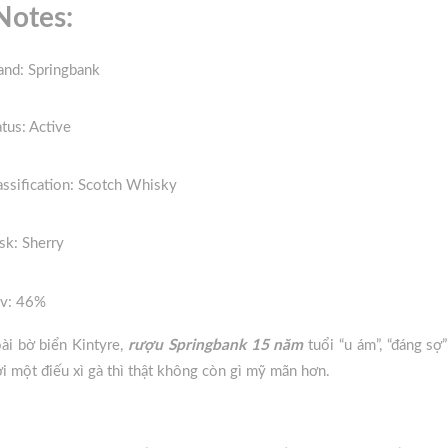
Notes:
and: Springbank
atus: Active
assification: Scotch Whisky
sk: Sherry
v: 46%
ài bờ biển Kintyre,
rượu Springbank 15
năm
tuổi “u ám”, “đáng sợ
ới một điếu xì gà thì thật không còn gì mỹ mãn hơn.