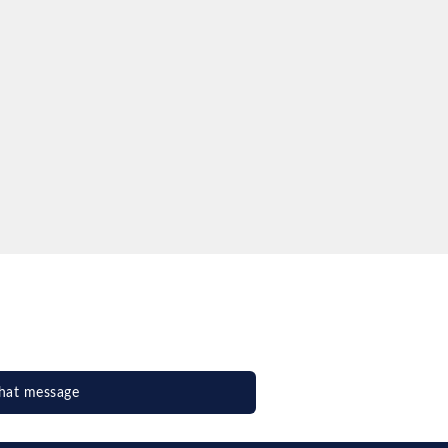
nh, sau đó
ừ việc lật
Cuối cùng,
ng chai và
khác nhau:
y thể hiện
ghiệp
n toàn thế
hat message
ành whisky