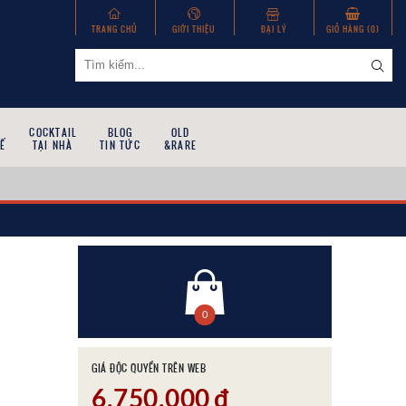
TRANG CHỦ
GIỚI THIỆU
ĐẠI LÝ
GIỎ HÀNG (
0
)
COCKTAIL
BLOG
OLD
Ế
TẠI NHÀ
TIN TỨC
&RARE
0
GIÁ ĐỘC QUYỀN TRÊN WEB
6,750,000
đ