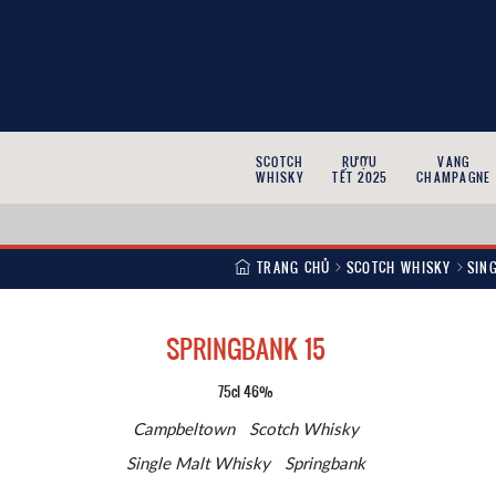
SCOTCH
RƯỢU
VANG
WHISKY
TẾT 2025
CHAMPAGNE
TRANG CHỦ
SCOTCH WHISKY
SIN
SPRINGBANK 15
75cl 46%
Campbeltown
Scotch Whisky
Single Malt Whisky
Springbank