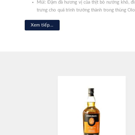
Mùi: Đậm đà hương vị của thịt bò nướng khô, đi
trưng cho quá trình trưởng thành trong thùng Ol
nơi Springbank cư ngụ
Xem tiếp...
Vị: Vị than bùn được thể hiện rõ ràng với khói bồ
đường, bột cacao và thịt hun khói.
Hậu vị: Yên tâm chai
rượu Springbank 15
năm
s
này còn phát triển đến cao trào với nốt hương khó
đầy sỏi của Kintyre
Giới thiệu nhà chưng cất Spr
Nhà máy chưng cất rượu
Springbank
không chỉ là một
Scotland. Được thành lập vào năm 1828, Springbank tự
biệt, nó là nhà máy duy nhất ở Scotland thực hiện toàn
chỗ, điều này không chỉ đảm bảo chất lượng cao nhất mà
Nhà máy chưng cất rượu
Springbank
tọa lạc tại bán đ
nghiệp whisky. Vị trí địa lý này không chỉ mang lại ch
từ các nguồn suối tự nhiên xung quanh, điều này đóng g