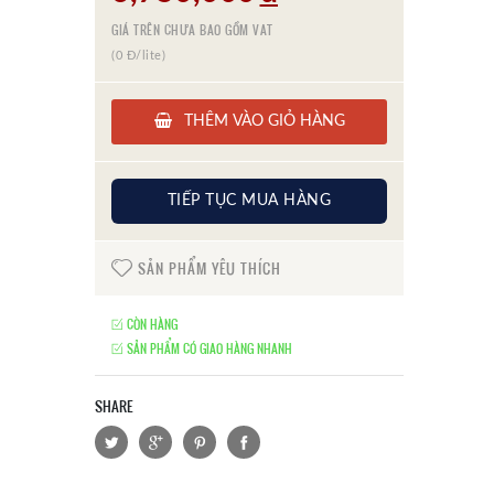
GIÁ TRÊN CHƯA BAO GỒM VAT
(0 Đ/lite)
THÊM VÀO GIỎ HÀNG
TIẾP TỤC MUA HÀNG
SẢN PHẨM YÊU THÍCH
CÒN HÀNG
SẢN PHẨM CÓ GIAO HÀNG NHANH
SHARE