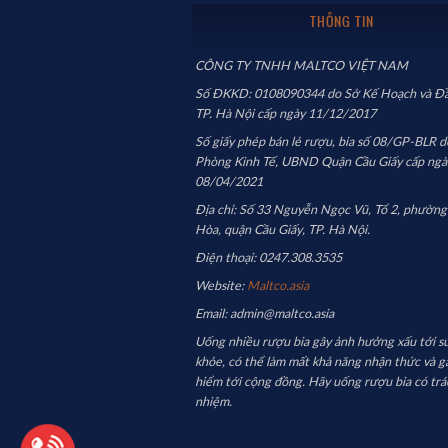
THÔNG TIN
Campbeltown, một trong những khu vực sản xuất w
Quy trình sản xuất độc đáo
: Springbank là nhà
CÔNG TY TNHH MALTCO VIỆT NAM
truyền thống cho đến đóng chai ngay tại chỗ. Điề
Số ĐKKD: 0108090344 do Sở Kế Hoạch và Đầ
họ.
TP. Hà Nội cấp ngày 11/12/2017
Đa dạng sản phẩm
: Springbank sản xuất ba loại
Số giấy phép bán lẻ rượu, bia số 08/GP-BLR d
nghiệm cho người yêu whisky.
Phòng Kinh Tế, UBND Quận Cầu Giấy cấp ngà
Gìn giữ truyền thống
: Nhà máy giữ gìn nhiều qu
08/04/2021
những sản phẩm có chất lượng cao và đặc tính riên
Địa chỉ: Số 33 Nguyễn Ngọc Vũ, Tổ 2, phường
Hòa, quận Cầu Giấy, TP. Hà Nội.
Ảnh hưởng toàn cầu
: Với sản phẩm được phân p
Scotland đến với người tiêu dùng quốc tế.
Điện thoại: 0247.308.3535
Du lịch và giáo dục
: Nhà máy mở cửa cho du khá
Website:
Maltco.asia
whisky và thử nghiệm các loại rượu khác nhau, t
Email: admin@maltco.asia
Uống nhiều rượu bia gây ảnh hưởng xấu tới s
Những điểm trên cho thấy
Springbank
không chỉ là m
khỏe, có thể làm mất khả năng nhận thức và g
whisky, gìn giữ và phát triển di sản văn hóa whisky qua 
hiểm tới cộng đồng. Hãy uống rượu bia có trá
nhiệm.