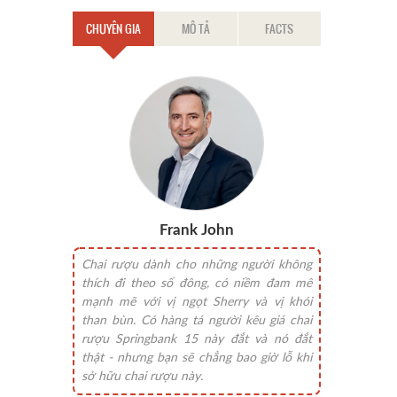
CHUYÊN GIA
MÔ TẢ
FACTS
Frank John
Chai rượu dành cho những người không
thích đi theo số đông, có niềm đam mê
mạnh mẽ với vị ngọt Sherry và vị khói
than bùn. Có hàng tá người kêu giá chai
rượu Springbank 15 này đắt và nó đắt
thật - nhưng bạn sẽ chẳng bao giờ lỗ khi
sở hữu chai rượu này.