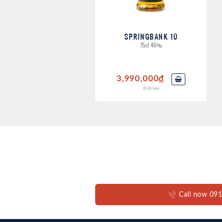
này cũng thuận lợi cho việc vận chuyển và phân phối sản
Quy trình sản xuất whisky của
Springbank
bắt đầu từ 
SPRINGBANK 10
được đưa vào quy trình malting sàn truyền thống. Mỗi bư
75cl 46%
mạch nha bằng tay cho đến quá trình lên men và chưng c
rượu được lão hóa trong các thùng gỗ sồi đã qua sử dụn
3,990,000
đ
phân phối khắp thế giới.
(0 Đ/lite)
Springbank
không chỉ sản xuất các loại whisky truy
Springbank (không phèn), Hazelburn (không phèn và đư
sự đa dạng và sự cam kết của họ trong việc sản xuất các
Tầm quan trọng của rượu 
Whisky:
Nhà máy chưng cất
Springbank
có một vị trí quan trọ
Call now 0
giới. Dưới đây là một số điểm nổi bật về tầm quan trọng
Di sản lịch sử
: Là nhà máy chưng cất độc lập lâ