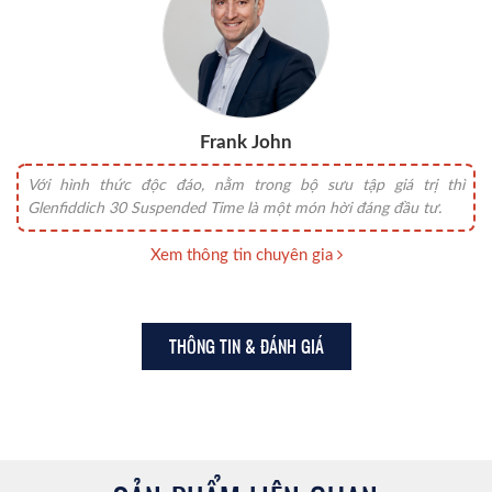
Frank John
Với hình thức độc đáo, nằm trong bộ sưu tập giá trị thì
Glenfiddich 30 Suspended Time là một món hời đáng đầu tư.
Xem thông tin chuyên gia
THÔNG TIN & ĐÁNH GIÁ