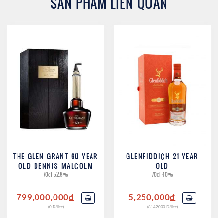
SẢN PHẨM LIÊN QUAN
THE GLEN GRANT 60 YEAR
GLENFIDDICH 21 YEAR
OLD DENNIS MALCOLM
OLD
70cl 52,8%
70cl 40%
799,000,000
đ
5,250,000
đ
(0 Đ/lite)
(8142000 Đ/lite)