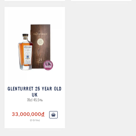
GLENTURRET 25 YEAR OLD
UK
70cl 45.5%
33,000,000
đ
(0 Đ/lite)