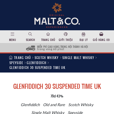
MENU
SEARCH
TRANG CHỦ
GIỚI THIỆU
ĐẠI LÝ
GIỎ HÀNG (
0
)
MIỄN PHÍ GIAO HÀNG TRONG NỘI THÀNH HÀ NỘI
trong vòng 60 phút
TRANG CHỦ
SCOTCH WHISKY
SINGLE MALT WHISKY
SPEYSIDE
GLENFIDDICH
GLENFIDDICH 30 SUSPENDED TIME UK
GLENFIDDICH 30 SUSPENDED TIME UK
70cl 43%
Glenfiddich
Old and Rare
Scotch Whisky
Single Malt Whisky
Speyside