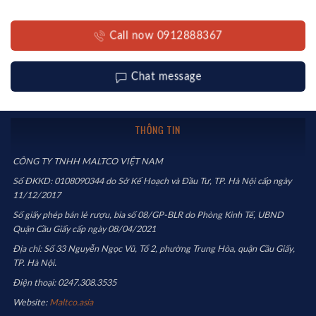
Call now 0912888367
Chat message
THÔNG TIN
CÔNG TY TNHH MALTCO VIỆT NAM
Số ĐKKD: 0108090344 do Sở Kế Hoạch và Đầu Tư, TP. Hà Nội cấp ngày
11/12/2017
Số giấy phép bán lẻ rượu, bia số 08/GP-BLR do Phòng Kinh Tế, UBND
Quận Cầu Giấy cấp ngày 08/04/2021
Địa chỉ: Số 33 Nguyễn Ngọc Vũ, Tổ 2, phường Trung Hòa, quận Cầu Giấy,
TP. Hà Nội.
Điện thoại: 0247.308.3535
Website:
Maltco.asia