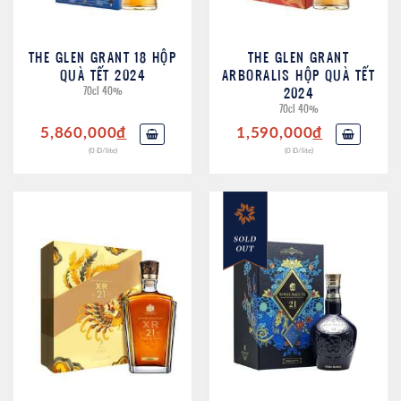
THE GLEN GRANT 18 HỘP
THE GLEN GRANT
QUÀ TẾT 2024
ARBORALIS HỘP QUÀ TẾT
70cl 40%
2024
70cl 40%
5,860,000
đ
1,590,000
đ
(0 Đ/lite)
(0 Đ/lite)