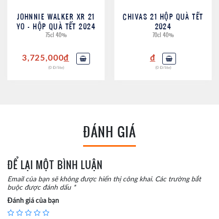
JOHNNIE WALKER XR 21
CHIVAS 21 HỘP QUÀ TẾT
YO – HỘP QUÀ TẾT 2024
2024
75cl 40%
70cl 40%
3,725,000
đ
đ
(0 Đ/lite)
(0 Đ/lite)
ĐÁNH GIÁ
ĐỂ LẠI MỘT BÌNH LUẬN
Email của bạn sẽ không được hiển thị công khai.
Các trường bắt
buộc được đánh dấu
*
Đánh giá của bạn