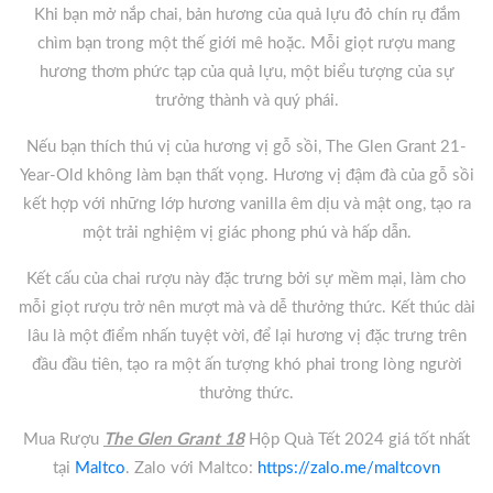
Khi bạn mở nắp chai, bản hương của quả lựu đỏ chín rụ đắm
chìm bạn trong một thế giới mê hoặc. Mỗi giọt rượu mang
hương thơm phức tạp của quả lựu, một biểu tượng của sự
trưởng thành và quý phái.
Nếu bạn thích thú vị của hương vị gỗ sồi, The Glen Grant 21-
Year-Old không làm bạn thất vọng. Hương vị đậm đà của gỗ sồi
kết hợp với những lớp hương vanilla êm dịu và mật ong, tạo ra
một trải nghiệm vị giác phong phú và hấp dẫn.
Kết cấu của chai rượu này đặc trưng bởi sự mềm mại, làm cho
mỗi giọt rượu trở nên mượt mà và dễ thưởng thức. Kết thúc dài
lâu là một điểm nhấn tuyệt vời, để lại hương vị đặc trưng trên
đầu đầu tiên, tạo ra một ấn tượng khó phai trong lòng người
thưởng thức.
Mua Rượu
The Glen Grant 18
Hộp Quà Tết 2024 giá tốt nhất
tại
Maltco
. Zalo với Maltco:
https://zalo.me/maltcovn