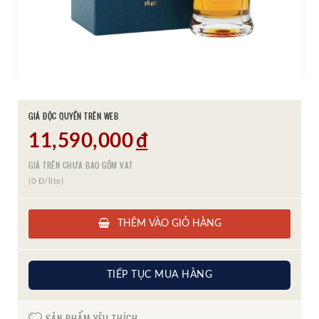
GIÁ ĐỘC QUYỀN TRÊN WEB
11,590,000
đ
GIÁ TRÊN CHƯA BAO GỒM VAT
(0 Đ/lite)
THÊM VÀO GIỎ HÀNG
TIẾP TỤC MUA HÀNG
SẢN PHẨM YÊU THÍCH