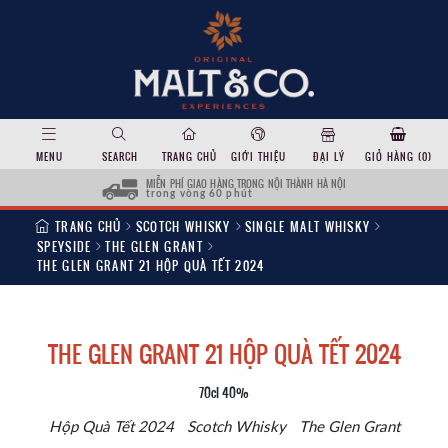
MENU
SEARCH
TRANG CHỦ
GIỚI THIỆU
ĐẠI LÝ
GIỎ HÀNG (
0
)
MIỄN PHÍ GIAO HÀNG TRONG NỘI THÀNH HÀ NỘI
trong vòng 60 phút
TRANG CHỦ
SCOTCH WHISKY
SINGLE MALT WHISKY
SPEYSIDE
THE GLEN GRANT
THE GLEN GRANT 21 HỘP QUÀ TẾT 2024
THE GLEN GRANT 21 HỘP QUÀ TẾT 2024
70cl 40%
Hộp Quà Tết 2024
Scotch Whisky
The Glen Grant