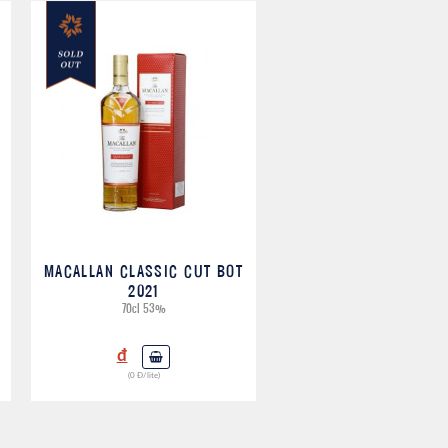
MACALLAN CLASSIC CUT BOT
2021
70cl 53%
đ
(0 Đ/lite)