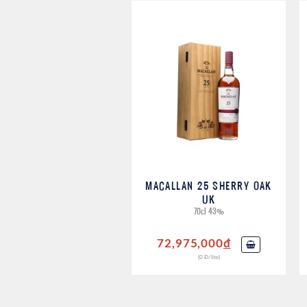
MACALLAN 25 SHERRY OAK
UK
70cl 43%
72,975,000
đ
(0 Đ/lite)