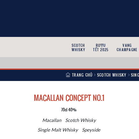
SCOTCH
RƯỢU
VANG
WHISKY
TẾT 2025
CHAMPAGNE
TRANG CHỦ
SCOTCH WHISKY
SIN
MACALLAN CONCEPT NO.1
70cl 40%
Macallan
Scotch Whisky
Single Malt Whisky
Speyside