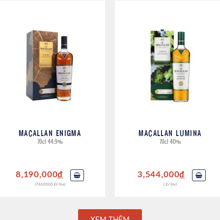
MACALLAN ENIGMA
MACALLAN LUMINA
70cl 44.9%
70cl 40%
8,190,000
đ
3,544,000
đ
(7860000 Đ/lite)
( Đ/lite)
XEM THÊM