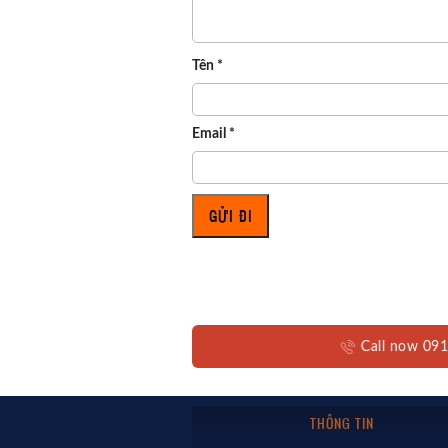
Tên
*
Email
*
Call now 0
THÔNG TIN