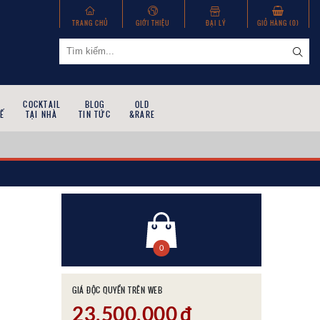
TRANG CHỦ
GIỚI THIỆU
ĐẠI LÝ
GIỎ HÀNG (
0
)
COCKTAIL
BLOG
OLD
Ế
TẠI NHÀ
TIN TỨC
&RARE
0
GIÁ ĐỘC QUYỀN TRÊN WEB
23,500,000
đ