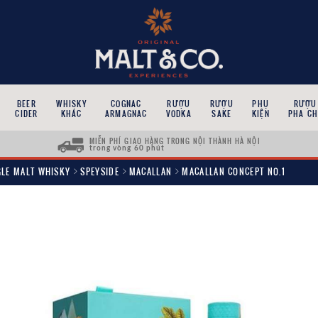
BEER
WHISKY
COGNAC
RƯỢU
RƯỢU
PHỤ
RƯỢU
CIDER
KHÁC
ARMAGNAC
VODKA
SAKE
KIỆN
PHA CH
MIỄN PHÍ GIAO HÀNG TRONG NỘI THÀNH HÀ NỘI
trong vòng 60 phút
GLE MALT WHISKY
SPEYSIDE
MACALLAN
MACALLAN CONCEPT NO.1