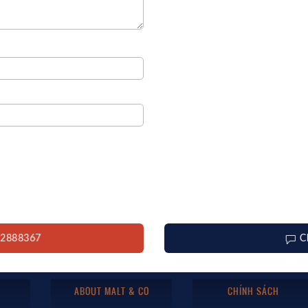
912888367
C
ABOUT MALT & CO
CHÍNH SÁCH