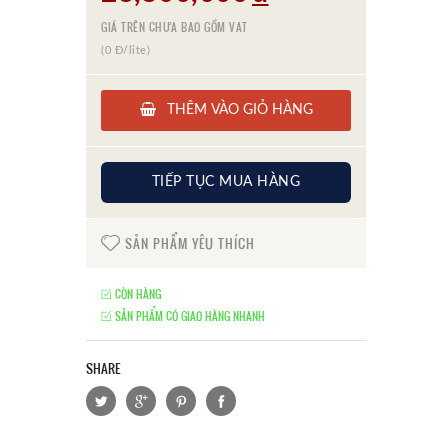
GIÁ TRÊN CHƯA BAO GỒM VAT
(0 Đ/lite)
THÊM VÀO GIỎ HÀNG
TIẾP TỤC MUA HÀNG
SẢN PHẨM YÊU THÍCH
CÒN HÀNG
SẢN PHẨM CÓ GIAO HÀNG NHANH
SHARE