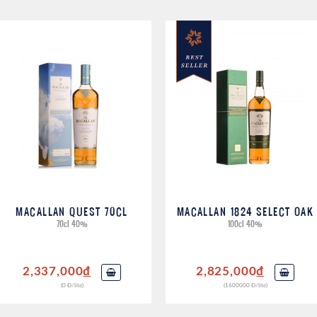
MACALLAN QUEST 70CL
MACALLAN 1824 SELECT OAK
70cl 40%
100cl 40%
2,337,000
đ
2,825,000
đ
(0 Đ/lite)
(1600000 Đ/lite)