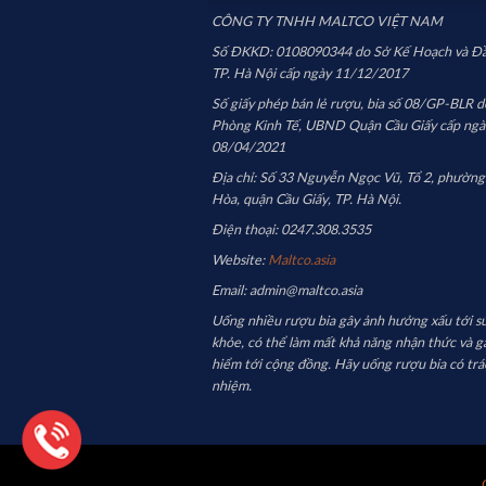
CÔNG TY TNHH MALTCO VIỆT NAM
Số ĐKKD: 0108090344 do Sở Kế Hoạch và Đầ
TP. Hà Nội cấp ngày 11/12/2017
Số giấy phép bán lẻ rượu, bia số 08/GP-BLR d
Phòng Kinh Tế, UBND Quận Cầu Giấy cấp ngà
08/04/2021
Địa chỉ: Số 33 Nguyễn Ngọc Vũ, Tổ 2, phường
Hòa, quận Cầu Giấy, TP. Hà Nội.
Điện thoại: 0247.308.3535
Website:
Maltco.asia
Email: admin@maltco.asia
Uống nhiều rượu bia gây ảnh hưởng xấu tới s
khỏe, có thể làm mất khả năng nhận thức và g
hiểm tới cộng đồng. Hãy uống rượu bia có trá
nhiệm.