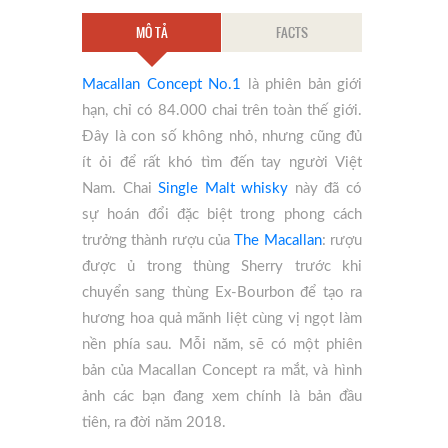
MÔ TẢ
FACTS
Macallan Concept No.1
là phiên bản giới
hạn, chỉ có 84.000 chai trên toàn thế giới.
Đây là con số không nhỏ, nhưng cũng đủ
ít ỏi để rất khó tìm đến tay người Việt
Nam. Chai
Single Malt whisky
này đã có
sự hoán đổi đặc biệt trong phong cách
trưởng thành rượu của
The Macallan
: rượu
được ủ trong thùng Sherry trước khi
chuyển sang thùng Ex-Bourbon để tạo ra
hương hoa quả mãnh liệt cùng vị ngọt làm
nền phía sau. Mỗi năm, sẽ có một phiên
bản của Macallan Concept ra mắt, và hình
ảnh các bạn đang xem chính là bản đầu
tiên, ra đời năm 2018.