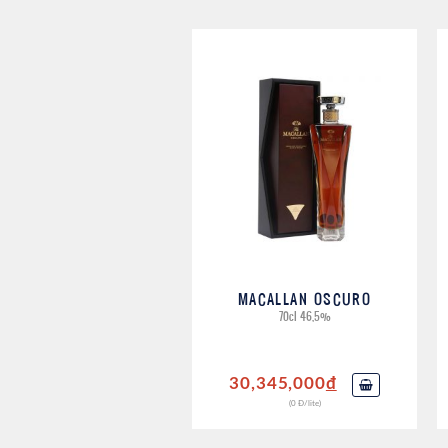
MACALLAN OSCURO
70cl 46,5%
30,345,000
đ
(0 Đ/lite)