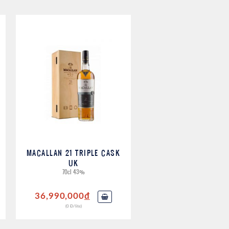
MACALLAN 21 TRIPLE CASK
UK
70cl 43%
36,990,000
đ
(0 Đ/lite)