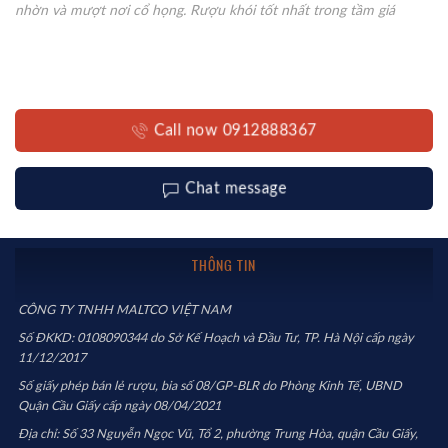
nhờn và mượt nơi cổ họng. Rượu khói tốt nhất trong tầm giá
Call now 0912888367
Chat message
THÔNG TIN
CÔNG TY TNHH MALTCO VIỆT NAM
Số ĐKKD: 0108090344 do Sở Kế Hoạch và Đầu Tư, TP. Hà Nội cấp ngày
11/12/2017
Số giấy phép bán lẻ rượu, bia số 08/GP-BLR do Phòng Kinh Tế, UBND
Quận Cầu Giấy cấp ngày 08/04/2021
Địa chỉ: Số 33 Nguyễn Ngọc Vũ, Tổ 2, phường Trung Hòa, quận Cầu Giấy,