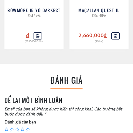
BOWMORE 15 YO DARKEST
MACALLAN QUEST 1L
70cl 43%
100cl 40%
đ
2,660,000
đ
(2285000 Đ/lite)
( Đ/lite)
ĐÁNH GIÁ
ĐỂ LẠI MỘT BÌNH LUẬN
Email của bạn sẽ không được hiển thị công khai.
Các trường bắt
buộc được đánh dấu
*
Đánh giá của bạn