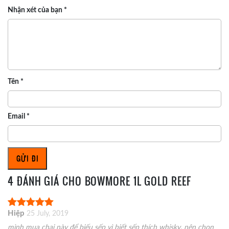
Nhận xét của bạn
*
Tên
*
Email
*
4 ĐÁNH GIÁ CHO
BOWMORE 1L GOLD REEF
Hiệp
25 July, 2019
mình mua chai này để biếu sếp vì biết sếp thích whisky. nên chọn