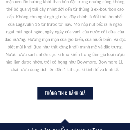
mặn xen lẫn hương khói than bùn đặc trưng nhưng cũng không
thể bỏ qua vị trái cây nhiệt đới đến từ thùng ủ ex-bourbon cao
cấp. Không còn nghi ngờ gì nữa, đây chính là đối thủ lớn nhất
của Lagavulin 16 từ trước tới nay. Mở nắp nút bấc ra là ngào
ngạt mùi ngọt ngào, ngậy ngậy của vani, của nước cốt dừa, của
đào nướng. Hương mặn mặn của gió biển, của muối biển. Và đặc
biệt mùi khói (tựa như thịt xông khói) mạnh mẽ và đặc trưng.
Nước rượu sánh, nhờn cực kì khó kiếm trong tầm giá loại rượu
nào làm được nhờn, trôi cổ họng như Bowmore. Bowmore 1L
chai rượu dung tích lên đến 1 Lít cực kì tinh tế và kinh tế.
THÔNG TIN & ĐÁNH GIÁ