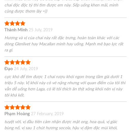
chai độc độc tý thì tìm được em này. Sếp uống khen mãi, mình
cũng được thơm lây =))
Thành Minh
25 July, 2019
Hương và vị của chai này rất đặc trưng, hoàn toàn khác với các
dòng Glenlivet hay Macallan mình hay uống. Mạnh mẽ bạo lực rất
ra gì.
Đạo
24 July, 2019
cực khó để tìm được 1 chai rượu khói ngon trong tầm giá dưới 1
triệu 5 này. Vị khói này có vẻ nặng nhưng với quan điểm của tôi thì
vẫn dễ uống hơn Laga, có lẽ tôi thích ăn thịt xông khói nên vị này
tôi khá kết.
Phạm Hoàng
27 February, 2019
tuyệt vời, vị đầu tiên cảm nhận được mật ong, hoa quả, vị giác
bùng nổ, vị sau 1 chút hương socola, hậu vị đậm đặc mùi khói,