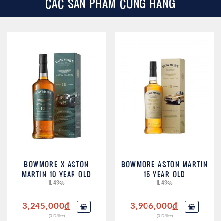
CÁC SẢN PHẨM CÙNG HÃNG
BOWMORE X ASTON
BOWMORE ASTON MARTIN
MARTIN 10 YEAR OLD
15 YEAR OLD
1L 43%
1L 43%
3,245,000
đ
3,906,000
đ
(0 Đ/lite)
(0 Đ/lite)