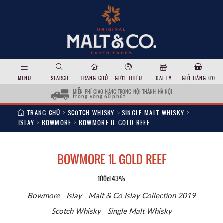
MENU
SEARCH
TRANG CHỦ
GIỚI THIỆU
ĐẠI LÝ
GIỎ HÀNG (
0
)
MIỄN PHÍ GIAO HÀNG TRONG NỘI THÀNH HÀ NỘI
trong vòng 60 phút
TRANG CHỦ
SCOTCH WHISKY
SINGLE MALT WHISKY
ISLAY
BOWMORE
BOWMORE 1L GOLD REEF
BOWMORE 1L GOLD REEF
100cl 43%
Bowmore
Islay
Malt & Co Islay Collection 2019
Scotch Whisky
Single Malt Whisky