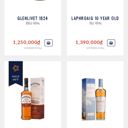
GLENLIVET 1824
LAPHROAIG 10 YEAR OLD
100cl 40%
70cl 40%
1,250,000
đ
1,390,000
đ
(1280000 Đ/lite)
(2070000 Đ/lite)