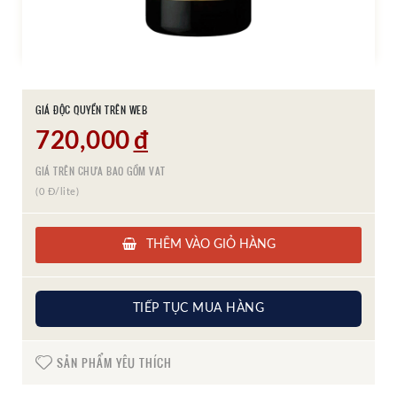
GIÁ ĐỘC QUYỀN TRÊN WEB
720,000
đ
GIÁ TRÊN CHƯA BAO GỒM VAT
(0 Đ/lite)
THÊM VÀO GIỎ HÀNG
TIẾP TỤC MUA HÀNG
SẢN PHẨM YÊU THÍCH