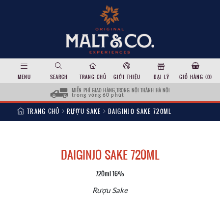
MENU
SEARCH
TRANG CHỦ
GIỚI THIỆU
ĐẠI LÝ
GIỎ HÀNG (
0
)
MIỄN PHÍ GIAO HÀNG TRONG NỘI THÀNH HÀ NỘI
trong vòng 60 phút
TRANG CHỦ
RƯỢU SAKE
DAIGINJO SAKE 720ML
DAIGINJO SAKE 720ML
720ml 16%
Rượu Sake