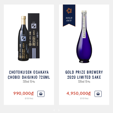
CHOTOKUSEN OSAKAYA
GOLD PRIZE BREWERY
CHOBEI DAIGINJO 720ML
2020 LIMITED SAKE
720ml 15%
720ml 15%
990,000
đ
4,950,000
đ
(0 Đ/lite)
(0 Đ/lite)