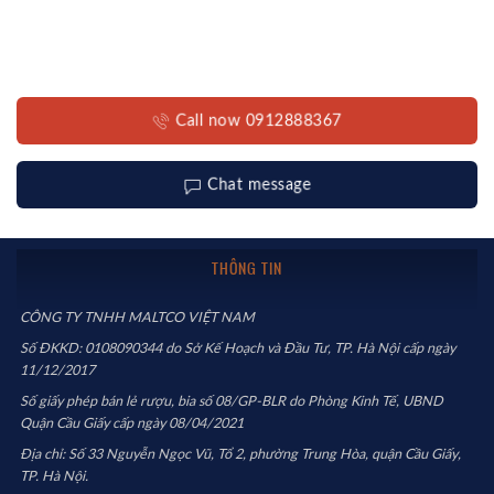
Call now 0912888367
Chat message
THÔNG TIN
CÔNG TY TNHH MALTCO VIỆT NAM
Số ĐKKD: 0108090344 do Sở Kế Hoạch và Đầu Tư, TP. Hà Nội cấp ngày
11/12/2017
Số giấy phép bán lẻ rượu, bia số 08/GP-BLR do Phòng Kinh Tế, UBND
Quận Cầu Giấy cấp ngày 08/04/2021
Địa chỉ: Số 33 Nguyễn Ngọc Vũ, Tổ 2, phường Trung Hòa, quận Cầu Giấy,
TP. Hà Nội.