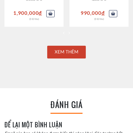
1,900,000
đ
990,000
đ
(0 Đ/lite)
(0 Đ/lite)
XEM THÊM
ĐÁNH GIÁ
ĐỂ LẠI MỘT BÌNH LUẬN