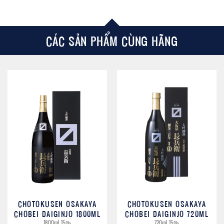
CÁC SẢN PHẨM CÙNG HÃNG
CHOTOKUSEN OSAKAYA
CHOTOKUSEN OSAKAYA
CHOBEI DAIGINJO 1800ML
CHOBEI DAIGINJO 720ML
1800ml 15%
720ml 15%