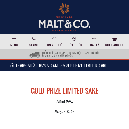
MENU
SEARCH
TRANG CHỦ
GIỚI THIỆU
ĐẠI LÝ
GIỎ HÀNG (
0
)
MIỄN PHÍ GIAO HÀNG TRONG NỘI THÀNH HÀ NỘI
trong vòng 60 phút
TRANG CHỦ
RƯỢU SAKE
GOLD PRIZE LIMITED SAKE
GOLD PRIZE LIMITED SAKE
720ml 15%
Rượu Sake