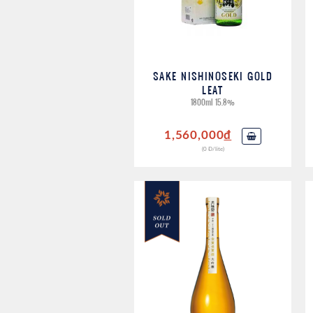
SAKE NISHINOSEKI GOLD
LEAT
1800ml 15.8%
1,560,000
đ
(0 Đ/lite)