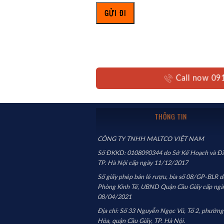
Call now 09
THÔNG TIN
CÔNG TY TNHH MALTCO VIỆT NAM
Số ĐKKD: 0108090344 do Sở Kế Hoạch và Đầ
TP. Hà Nội cấp ngày 11/12/2017
Số giấy phép bán lẻ rượu, bia số 08/GP-BLR d
Phòng Kinh Tế, UBND Quận Cầu Giấy cấp ngà
08/04/2021
Địa chỉ: Số 33 Nguyễn Ngọc Vũ, Tổ 2, phường
Hòa, quận Cầu Giấy, TP. Hà Nội.