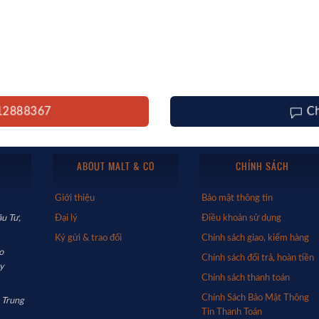
12888367
C
ABOUT MALT & CO
CHÍNH SÁCH
Giới thiệu
Bảo mật thông tin
u Tư,
Đại lý
Điều khoản sử dụng
Ký gửi & trao đổi
Chính sách giao, kiểm hàng
o
Chính sách đổi trả, hoàn tiền
y
Chính sách thanh toán
Chính Sách Bảo Mật Thông
 Trung
Tin Thanh Toán