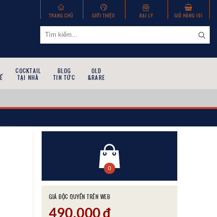
TRANG CHỦ
GIỚI THIỆU
ĐẠI LÝ
GIỎ HÀNG (
0
)
COCKTAIL
BLOG
OLD
Ế
TẠI NHÀ
TIN TỨC
&RARE
0
GIÁ ĐỘC QUYỀN TRÊN WEB
490,000
đ