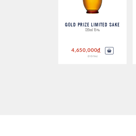
GOLD PRIZE LIMITED SAKE
720ml 15%
4,650,000
đ
(0 Đ/lite)