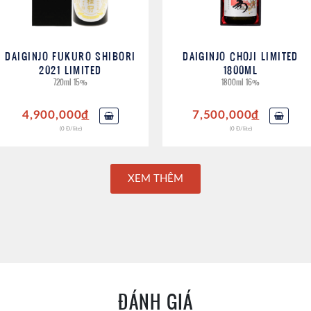
DAIGINJO FUKURO SHIBORI
DAIGINJO CHOJI LIMITED
2021 LIMITED
1800ML
720ml 15%
1800ml 16%
4,900,000
đ
7,500,000
đ
(0 Đ/lite)
(0 Đ/lite)
XEM THÊM
ĐÁNH GIÁ