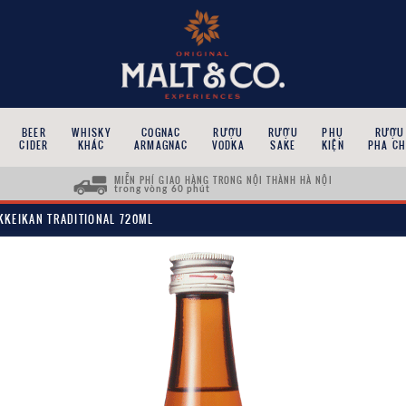
BEER
WHISKY
COGNAC
RƯỢU
RƯỢU
PHỤ
RƯỢU
CIDER
KHÁC
ARMAGNAC
VODKA
SAKE
KIỆN
PHA CH
MIỄN PHÍ GIAO HÀNG TRONG NỘI THÀNH HÀ NỘI
trong vòng 60 phút
KKEIKAN TRADITIONAL 720ML