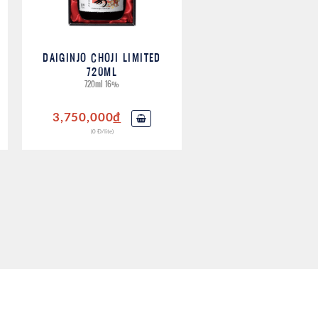
DAIGINJO CHOJI LIMITED
720ML
720ml 16%
3,750,000
đ
(0 Đ/lite)