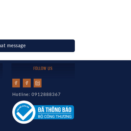
hat message
FOLLOW US
Hotline: 0912888367