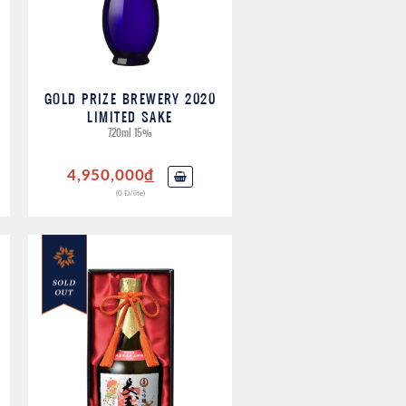
GOLD PRIZE BREWERY 2020
LIMITED SAKE
720ml 15%
4,950,000
đ
(0 Đ/lite)