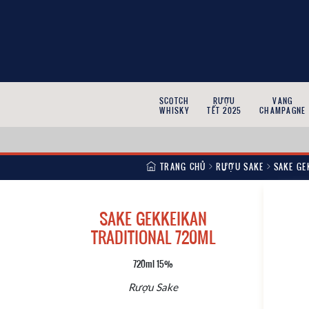
SCOTCH
RƯỢU
VANG
WHISKY
TẾT 2025
CHAMPAGNE
TRANG CHỦ
RƯỢU SAKE
SAKE GE
SAKE GEKKEIKAN
TRADITIONAL 720ML
720ml 15%
Rượu Sake