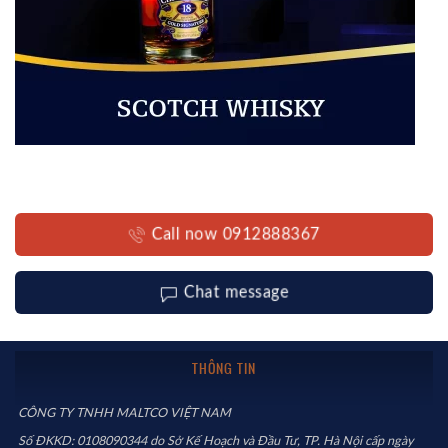
Call now 0912888367
Chat message
THÔNG TIN
CÔNG TY TNHH MALTCO VIỆT NAM
Số ĐKKD: 0108090344 do Sở Kế Hoạch và Đầu Tư, TP. Hà Nội cấp ngày