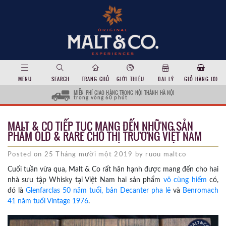
MENU
SEARCH
TRANG CHỦ
GIỚI THIỆU
ĐẠI LÝ
GIỎ HÀNG (
0
)
MIỄN PHÍ GIAO HÀNG TRONG NỘI THÀNH HÀ NỘI
trong vòng 60 phút
MALT & CO TIẾP TỤC MANG ĐẾN NHỮNG SẢN
PHẨM OLD & RARE CHO THỊ TRƯỜNG VIỆT NAM
Posted on 25 Tháng mười một 2019 by ruou maltco
Cuối tuần vừa qua, Malt & Co rất hân hạnh được mang đến cho hai
nhà sưu tập Whisky tại Việt Nam hai sản phẩm
vô cùng hiếm
có,
đó là
Glenfarclas 50 năm tuổi, bản Decanter pha lê
và
Benromach
41 năm tuổi Vintage 1976
.