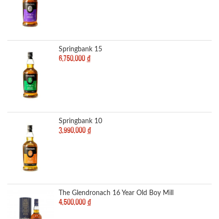
Springbank 15
6,750,000
đ
Springbank 10
3,990,000
đ
The Glendronach 16 Year Old Boy Mill
4,500,000
đ