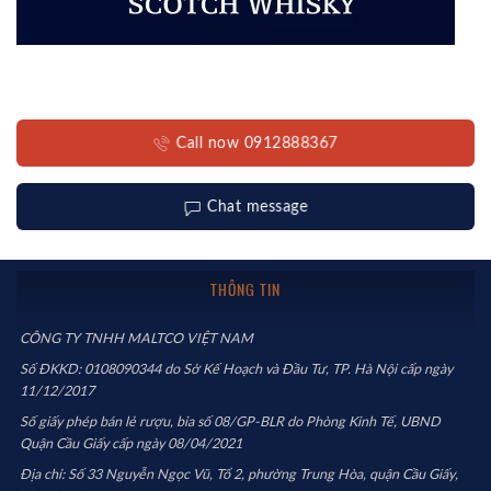
Call now 0912888367
Chat message
THÔNG TIN
CÔNG TY TNHH MALTCO VIỆT NAM
Số ĐKKD: 0108090344 do Sở Kế Hoạch và Đầu Tư, TP. Hà Nội cấp ngày
11/12/2017
Số giấy phép bán lẻ rượu, bia số 08/GP-BLR do Phòng Kinh Tế, UBND
Quận Cầu Giấy cấp ngày 08/04/2021
Địa chỉ: Số 33 Nguyễn Ngọc Vũ, Tổ 2, phường Trung Hòa, quận Cầu Giấy,