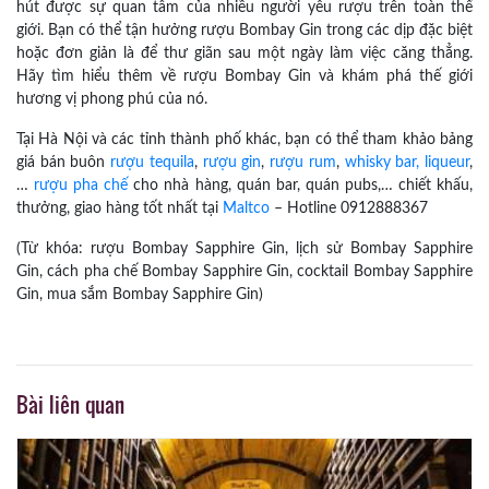
hút được sự quan tâm của nhiều người yêu rượu trên toàn thế
giới. Bạn có thể tận hưởng rượu Bombay Gin trong các dịp đặc biệt
hoặc đơn giản là để thư giãn sau một ngày làm việc căng thẳng.
Hãy tìm hiểu thêm về rượu Bombay Gin và khám phá thế giới
hương vị phong phú của nó.
Tại Hà Nội và các tỉnh thành phố khác, bạn có thể tham khảo bảng
giá bán buôn
rượu tequila
,
rượu gin
,
rượu rum
,
whisky bar,
liqueur
,
…
rượu pha chế
cho nhà hàng, quán bar, quán pubs,… chiết khấu,
thưởng, giao hàng tốt nhất tại
Maltco
– Hotline 0912888367
(Từ khóa: rượu Bombay Sapphire Gin, lịch sử Bombay Sapphire
Gin, cách pha chế Bombay Sapphire Gin, cocktail Bombay Sapphire
Gin, mua sắm Bombay Sapphire Gin)
Bài liên quan