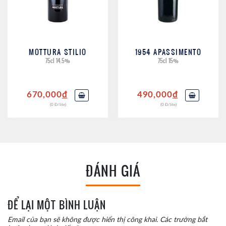
MOTTURA STILIO
1954 APASSIMENTO
75cl 14.5%
75cl 15%
670,000
đ
490,000
đ
(0 Đ/lite)
(0 Đ/lite)
ĐÁNH GIÁ
ĐỂ LẠI MỘT BÌNH LUẬN
Email của bạn sẽ không được hiển thị công khai.
Các trường bắt