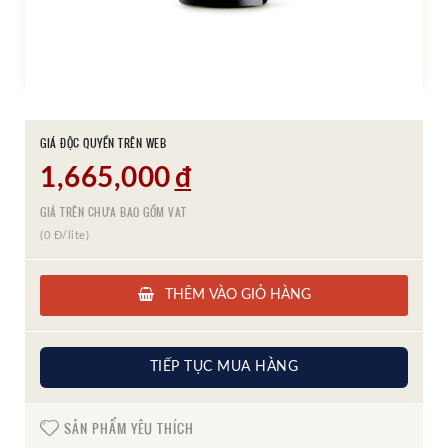
GIÁ ĐỘC QUYỀN TRÊN WEB
1,665,000
đ
GIÁ TRÊN CHƯA BAO GỒM VAT
(0 Đ/lite)
THÊM VÀO GIỎ HÀNG
TIẾP TỤC MUA HÀNG
SẢN PHẨM YÊU THÍCH