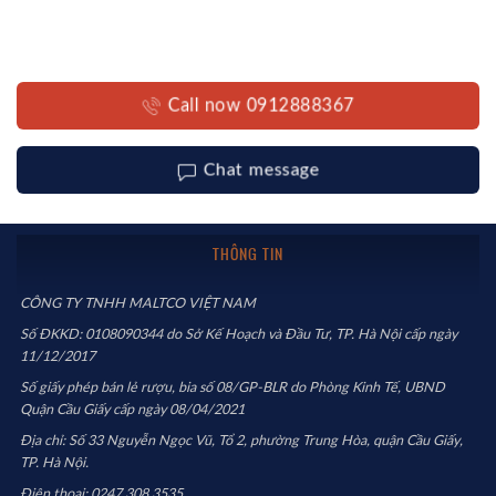
Call now 0912888367
Chat message
THÔNG TIN
CÔNG TY TNHH MALTCO VIỆT NAM
Số ĐKKD: 0108090344 do Sở Kế Hoạch và Đầu Tư, TP. Hà Nội cấp ngày
11/12/2017
Số giấy phép bán lẻ rượu, bia số 08/GP-BLR do Phòng Kinh Tế, UBND
Quận Cầu Giấy cấp ngày 08/04/2021
Địa chỉ: Số 33 Nguyễn Ngọc Vũ, Tổ 2, phường Trung Hòa, quận Cầu Giấy,
TP. Hà Nội.
Điện thoại: 0247.308.3535