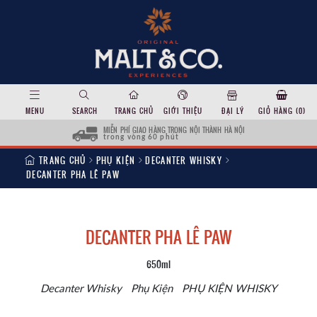
MENU
SEARCH
TRANG CHỦ
GIỚI THIỆU
ĐẠI LÝ
GIỎ HÀNG (
0
)
MIỄN PHÍ GIAO HÀNG TRONG NỘI THÀNH HÀ NỘI
trong vòng 60 phút
TRANG CHỦ
PHỤ KIỆN
DECANTER WHISKY
DECANTER PHA LÊ PAW
DECANTER PHA LÊ PAW
650ml
Decanter Whisky
Phụ Kiện
PHỤ KIỆN WHISKY