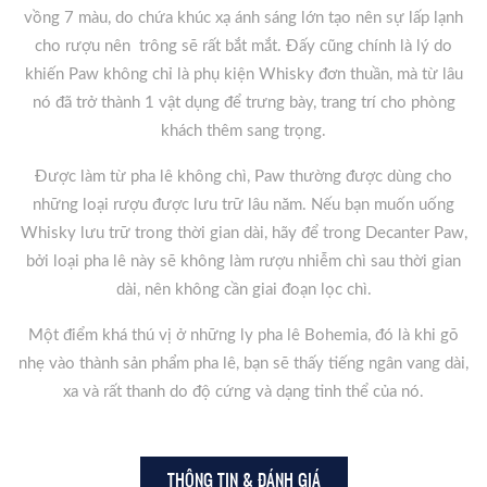
vồng 7 màu, do chứa khúc xạ ánh sáng lớn tạo nên sự lấp lạnh
cho rượu nên trông sẽ rất bắt mắt. Đấy cũng chính là lý do
khiến Paw không chỉ là phụ kiện Whisky đơn thuần, mà từ lâu
nó đã trở thành 1 vật dụng để trưng bày, trang trí cho phòng
khách thêm sang trọng.
Được làm từ pha lê không chì, Paw thường được dùng cho
những loại rượu được lưu trữ lâu năm. Nếu bạn muốn uống
Whisky lưu trữ trong thời gian dài, hãy để trong Decanter Paw,
bởi loại pha lê này sẽ không làm rượu nhiễm chì sau thời gian
dài, nên không cần giai đoạn lọc chì.
Một điểm khá thú vị ở những ly pha lê Bohemia, đó là khi gõ
nhẹ vào thành sản phẩm pha lê, bạn sẽ thấy tiếng ngân vang dài,
xa và rất thanh do độ cứng và dạng tinh thể của nó.
THÔNG TIN & ĐÁNH GIÁ