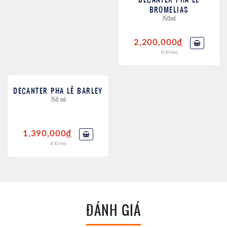
BROMELIAS
750ml
2,200,000
đ
(0 Đ/lite)
DECANTER PHA LÊ BARLEY
750 ml
1,390,000
đ
(0 Đ/lite)
ĐÁNH GIÁ