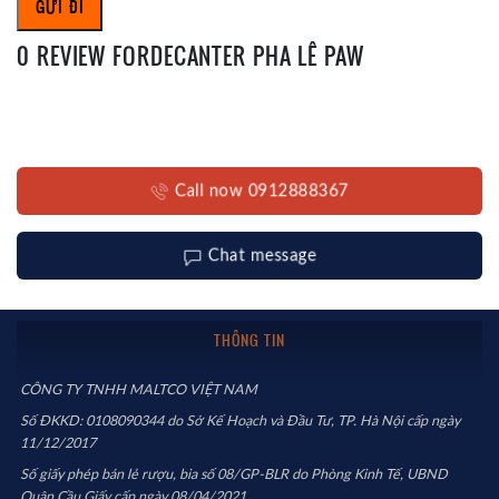
0 REVIEW FORDECANTER PHA LÊ PAW
Call now 0912888367
Chat message
THÔNG TIN
CÔNG TY TNHH MALTCO VIỆT NAM
Số ĐKKD: 0108090344 do Sở Kế Hoạch và Đầu Tư, TP. Hà Nội cấp ngày
11/12/2017
Số giấy phép bán lẻ rượu, bia số 08/GP-BLR do Phòng Kinh Tế, UBND
Quận Cầu Giấy cấp ngày 08/04/2021