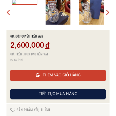
GIÁ ĐỘC QUYỀN TRÊN WEB
2,600,000
đ
GIÁ TRÊN CHƯA BAO GỒM VAT
(0 Đ/lite)
THÊM VÀO GIỎ HÀNG
TIẾP TỤC MUA HÀNG
SẢN PHẨM YÊU THÍCH