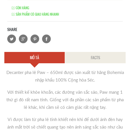
CÒN HÀNG
SẢN PHẨM CÓ GIAO HÀNG NHANH
SHARE
MÔ TẢ
FACTS
Decanter pha lê Paw – 650ml được sản xuất từ hãng Bohemia
nhập khẩu 100% Cộng hòa Séc.
Với thiết kế khỏe khoắn, các đường vân sắc sảo, Paw mang 1
thứ gì đó rất nam tính. Giống với đa phần các sản phẩm từ pha
lê khác, khi cầm sẽ có cảm giác rất nặng tay.
Vì được làm từ pha lê tinh khiết nên khi để dưới ánh đèn hay
ánh mắt trời sẽ chiết quang tạo nên ánh sáng sắc sảo như cầu