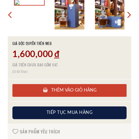
GIÁ ĐỘC QUYỀN TRÊN WEB
1,600,000
đ
GIÁ TRÊN CHƯA BAO GỒM VAT
(0 Đ/lite)
THÊM VÀO GIỎ HÀNG
TIẾP TỤC MUA HÀNG
SẢN PHẨM YÊU THÍCH