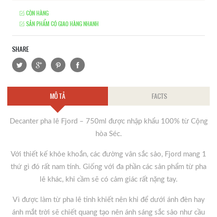
CÒN HÀNG
SẢN PHẨM CÓ GIAO HÀNG NHANH
SHARE
MÔ TẢ
FACTS
Decanter pha lê Fjord – 750ml được nhập khẩu 100% từ Cộng
hòa Séc.
Với thiết kế khỏe khoắn, các đường vân sắc sảo, Fjord mang 1
thứ gì đó rất nam tính. Giống với đa phần các sản phẩm từ pha
lê khác, khi cầm sẽ có cảm giác rất nặng tay.
Vì được làm từ pha lê tinh khiết nên khi để dưới ánh đèn hay
ánh mắt trời sẽ chiết quang tạo nên ánh sáng sắc sảo như cầu