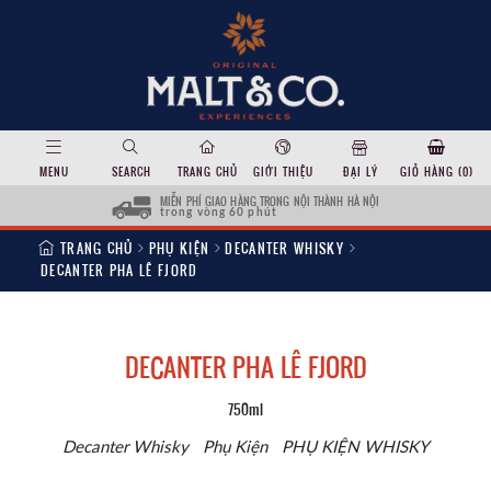
MENU
SEARCH
TRANG CHỦ
GIỚI THIỆU
ĐẠI LÝ
GIỎ HÀNG (
0
)
MIỄN PHÍ GIAO HÀNG TRONG NỘI THÀNH HÀ NỘI
trong vòng 60 phút
TRANG CHỦ
PHỤ KIỆN
DECANTER WHISKY
DECANTER PHA LÊ FJORD
DECANTER PHA LÊ FJORD
750ml
Decanter Whisky
Phụ Kiện
PHỤ KIỆN WHISKY