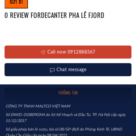
0 REVIEW FORDECANTER PHA LÊ FJORD
Call now 0912888367
Chat message
THÔNG TIN
CÔNG TY TNHH MALTCO VIỆT NAM
Số ĐKKD: 0108090344 do Sở Kế Hoạch và Đầu Tư, TP. Hà Nội cấp ngày
11/12/2017
Số giấy phép bán lẻ rượu, bia số 08/GP-BLR do Phòng Kinh Tế, UBND
Quận Cầu Giấy cấp ngày 08/04/2021