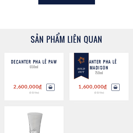
SẢN PHẨM LIÊN QUAN
DECANTER PHA LÊ PAW
DECANTER PHA LÊ
650ml
MADISON
750ml
2,600,000
đ
1,600,000
đ
(0 Đ/lite)
(0 Đ/lite)