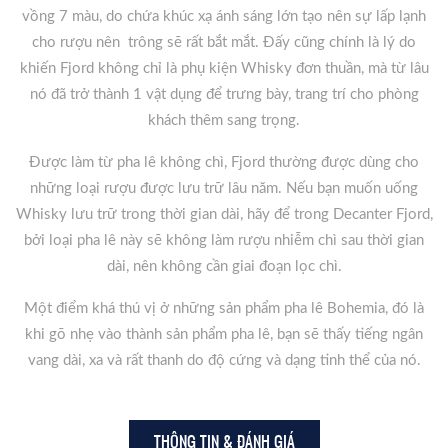
vồng 7 màu, do chứa khúc xạ ánh sáng lớn tạo nên sự lấp lạnh
cho rượu nên trông sẽ rất bắt mắt. Đấy cũng chính là lý do
khiến Fjord không chỉ là phụ kiện Whisky đơn thuần, mà từ lâu
nó đã trở thành 1 vật dụng để trưng bày, trang trí cho phòng
khách thêm sang trọng.
Được làm từ pha lê không chì, Fjord thường được dùng cho
những loại rượu được lưu trữ lâu năm. Nếu bạn muốn uống
Whisky lưu trữ trong thời gian dài, hãy để trong Decanter Fjord,
bởi loại pha lê này sẽ không làm rượu nhiễm chì sau thời gian
dài, nên không cần giai đoạn lọc chì.
Một điểm khá thú vị ở những sản phẩm pha lê Bohemia, đó là
khi gõ nhẹ vào thành sản phẩm pha lê, bạn sẽ thấy tiếng ngân
vang dài, xa và rất thanh do độ cứng và dạng tinh thể của nó.
THÔNG TIN & ĐÁNH GIÁ