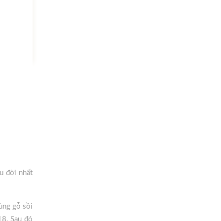
u đời nhất
ùng gỗ sồi
18. Sau đó