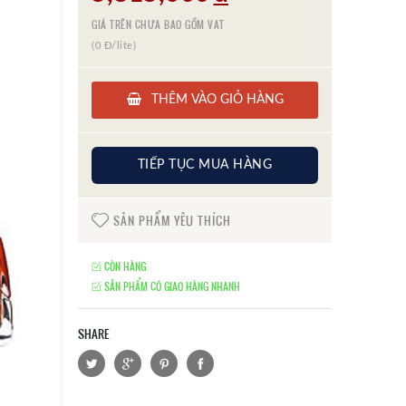
GIÁ TRÊN CHƯA BAO GỒM VAT
(0 Đ/lite)
THÊM VÀO GIỎ HÀNG
TIẾP TỤC MUA HÀNG
SẢN PHẨM YÊU THÍCH
CÒN HÀNG
SẢN PHẨM CÓ GIAO HÀNG NHANH
SHARE