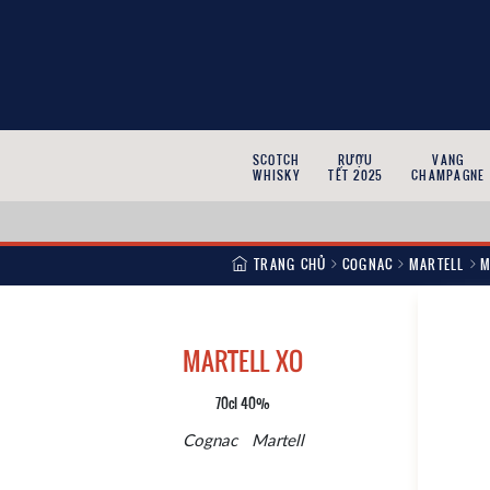
SCOTCH
RƯỢU
VANG
WHISKY
TẾT 2025
CHAMPAGNE
TRANG CHỦ
COGNAC
MARTELL
M
MARTELL XO
70cl 40%
Cognac
Martell