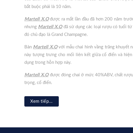
bắt buộc phải là 10 năm.
Martell X.O
được ra mắt lần đầu đã hơn 200 năm trước
nhưng
Martell X.O
đã sử dụng các loại rượu có tuổi từ
đó chủ đạo là Grand Champagne.
Bản
Martell X.O
với mẫu chai hình vầng trăng khuyết n
này tượng trưng cho mối liên kết giữa cổ điển và hiện 
dụng trong hỗn hợp này.
Martell X.O
được đóng chai ở mức 40%ABV, chất rượu 
trọng, cổ điển.
Martell X.O Tasting Notes
Xem tiếp...
Hương: Trái cây khô, quả sung, cà phê và hương hoa (ho
và vani cùng sáp ong nhạt.
Vị: Full body (đầm) nhưng êm dịu với trái cây khô, vani,