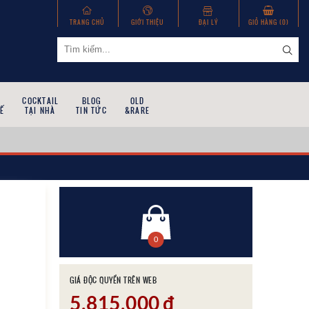
TRANG CHỦ
GIỚI THIỆU
ĐẠI LÝ
GIỎ HÀNG (
0
)
COCKTAIL
BLOG
OLD
Ế
TẠI NHÀ
TIN TỨC
&RARE
0
GIÁ ĐỘC QUYỀN TRÊN WEB
5,815,000
đ