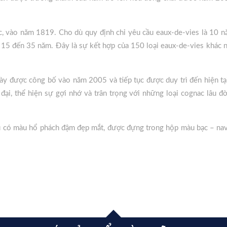
, vào năm 1819. Cho dù quy định chỉ yêu cầu eaux-de-vies là 10 nă
 15 đến 35 năm. Đây là sự kết hợp của 150 loại eaux-de-vies khác n
ày được công bố vào năm 2005 và tiếp tục được duy trì đến hiện tại
đại, thể hiện sự gợi nhớ và trân trọng với những loại cognac lâu đ
có màu hổ phách đậm đẹp mắt, được đựng trong hộp màu bạc – nav
a hồng, violet, oải hương – đặc trưng của cognac Martell). Thêm mộ
 cà phê, sáp ong và nhục đậu khấu.