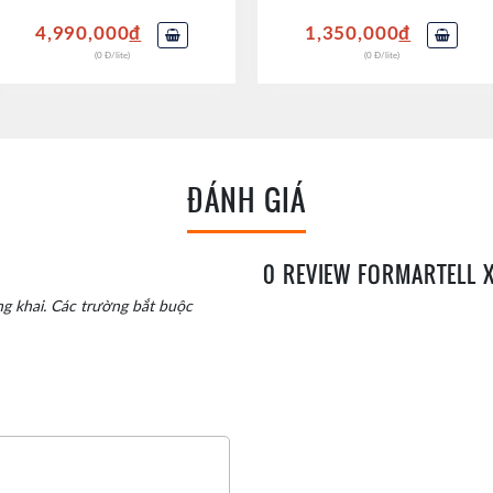
n mượt mà cùng sự kết hợp nhẹ nhàng hơn đến từ những lớp hương
4,990,000
đ
1,350,000
đ
(0 Đ/lite)
(0 Đ/lite)
 lệ đáng kể eaux-de-vies có nguồn gốc từ tiểu khu Borderies đ
hương hoa và đặc biệt mịn.
ĐÁNH GIÁ
0 REVIEW FORMARTELL 
g khai.
Các trường bắt buộc