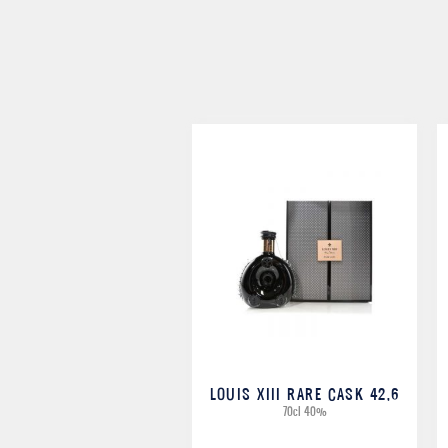
dụng qua nhiều thế kỷ trên mọi ấn phẩm của nhà
Martell
đã trở thành một hình ảnh bất diệt. Chiếc búa trong v
biểu tượng này bắt nguồn từ chính tên của dòng họ
Mar
loài chim trong gia huy trong tiếng Pháp chính là “mart
trong hình ảnh của thương hiệu.
3 điều “kỳ lạ” của nhà Martell
Nhà
Martell
Cognac sở hữu hai nhà máy chưng cất có 
trong khi 15% còn lại được cung cấp bởi các nhà chưng c
Martell
cũng sở hữu 4 khu trồng nho lớn, cung cấp 
Gallienne, khoảng 200 héc ta tại Lignères cùng hai kh
Có 3 điểm đặc biệt trong quy trình công phu của
Martel
ỏ bã rượu của họ, không giống như những nhà sản xuấ
thuần chất hơn và nhiều hương trái cây và hương hoa hơn,
LOUIS XIII RARE CASK 42,6
70cl 40%
Thứ hai,
Martell
cũng chỉ sử dụng những thùng gỗ sồi h
ánh sáng. Các cây sồi trồng sát nhau và vì thiếu ánh n