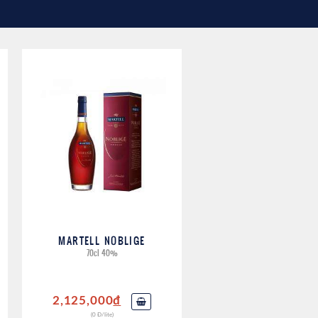
, chúng có
ể tìm thấy
a các kênh
MARTELL NOBLIGE
70cl 40%
ớn của thế
2,125,000
đ
(0 Đ/lite)