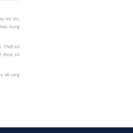
m trở lên,
hau, trong
. Thiết kế
ời được sử
y rất sang
t chút quế