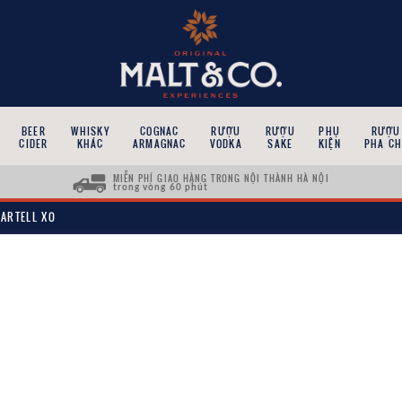
BEER
WHISKY
COGNAC
RƯỢU
RƯỢU
PHỤ
RƯỢU
CIDER
KHÁC
ARMAGNAC
VODKA
SAKE
KIỆN
PHA CH
MIỄN PHÍ GIAO HÀNG TRONG NỘI THÀNH HÀ NỘI
trong vòng 60 phút
ARTELL XO