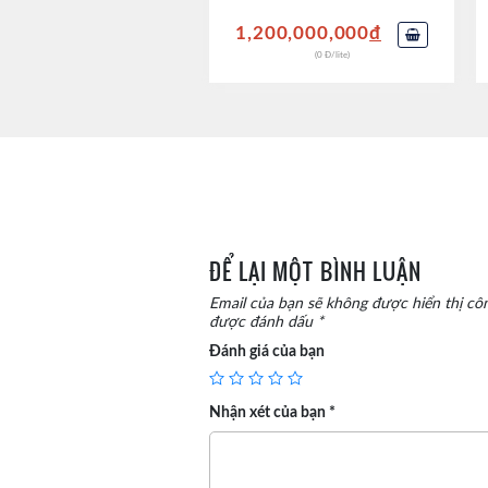
sồi hạt mịn này truyền cho Cognac của họ thứ tanni
1,200,000,000
đ
thấy.
(0 Đ/lite)
Cuối cùng,
Martell
nhấn mạnh vào việc sử dụng một tỉ
Cognac của họ. Nhờ thế,
Martell
có thêm được đặc tính 
ĐỂ LẠI MỘT BÌNH LUẬN
Email của bạn sẽ không được hiển thị côn
được đánh dấu
*
Đánh giá của bạn
Nhận xét của bạn
*