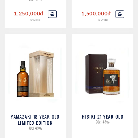
1,250,000
đ
1,500,000
đ
(0 Đ/lite)
(0 Đ/lite)
YAMAZAKI 18 YEAR OLD
HIBIKI 21 YEAR OLD
LIMITED EDITION
70cl 43%
70cl 43%