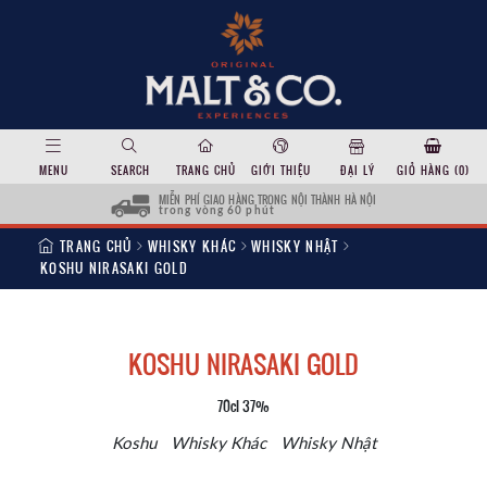
MENU
SEARCH
TRANG CHỦ
GIỚI THIỆU
ĐẠI LÝ
GIỎ HÀNG (
0
)
MIỄN PHÍ GIAO HÀNG TRONG NỘI THÀNH HÀ NỘI
trong vòng 60 phút
TRANG CHỦ
WHISKY KHÁC
WHISKY NHẬT
KOSHU NIRASAKI GOLD
KOSHU NIRASAKI GOLD
70cl 37%
Koshu
Whisky Khác
Whisky Nhật