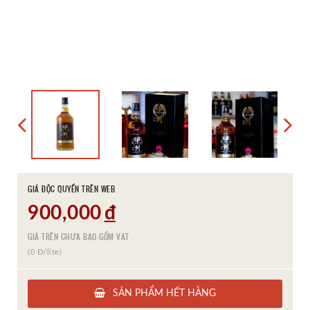
GIÁ ĐỘC QUYỀN TRÊN WEB
900,000
đ
GIÁ TRÊN CHƯA BAO GỒM VAT
(0 Đ/lite)
SẢN PHẨM HẾT HÀNG