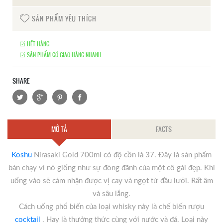
SẢN PHẨM YÊU THÍCH
HẾT HÀNG
SẢN PHẨM CÓ GIAO HÀNG NHANH
SHARE
MÔ TẢ
FACTS
Koshu
Nirasaki Gold 700ml có độ cồn là 37. Đây là sản phẩm
bán chạy vì nó giống như sự đõng đãnh của một cô gái đẹp. Khi
uống vào sẽ cảm nhận được vị cay và ngọt từ đầu lưỡi. Rất âm
và sâu lắng.
Cách uống phổ biến của loại whisky này là chế biến rượu
cocktail
. Hay là thưởng thức cùng với nước và đá. Loại này