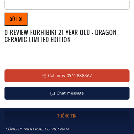
0 REVIEW FORHIBIKI 21 YEAR OLD – DRAGON
CERAMIC LIMITED EDITION
Call now 0912888367
Chat message
THÔNG TIN
CÔNG TY TNHH MALTCO VIỆT NAM