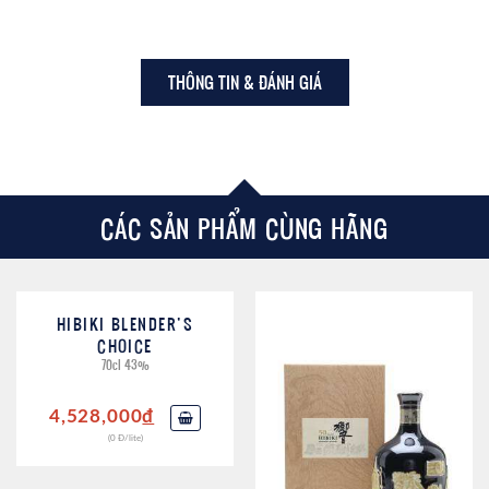
THÔNG TIN & ĐÁNH GIÁ
CÁC SẢN PHẨM CÙNG HÃNG
HIBIKI BLENDER’S
CHOICE
70cl 43%
4,528,000
đ
(0 Đ/lite)