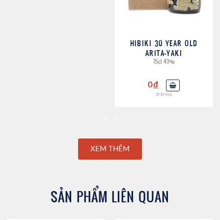
HIBIKI 30 YEAR OLD
ARITA-YAKI
75cl 43%
0
đ
(0 Đ/lite)
XEM THÊM
SẢN PHẨM LIÊN QUAN