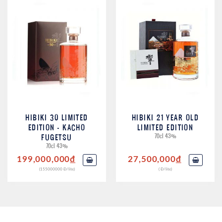
HIBIKI 30 LIMITED
HIBIKI 21 YEAR OLD
EDITION – KACHO
LIMITED EDITION
FUGETSU
70cl 43%
70cl 43%
199,000,000
đ
27,500,000
đ
(155000000 Đ/lite)
( Đ/lite)