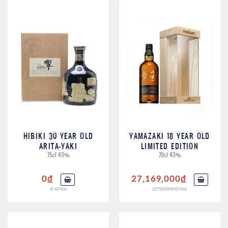
HIBIKI 30 YEAR OLD
YAMAZAKI 18 YEAR OLD
ARITA-YAKI
LIMITED EDITION
75cl 43%
70cl 43%
0
đ
27,169,000
đ
(0 Đ/lite)
(27500000 Đ/lite)