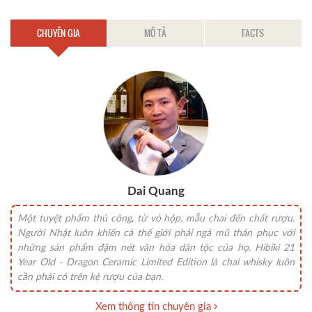
CHUYÊN GIA
MÔ TẢ
FACTS
Dai Quang
Một tuyệt phẩm thủ công, từ vỏ hộp, mẫu chai đến chất rượu.
Người Nhật luôn khiến cả thế giới phải ngả mũ thán phục với
những sản phẩm đậm nét văn hóa dân tộc của họ. Hibiki 21
Year Old - Dragon Ceramic Limited Edition là chai whisky luôn
cần phải có trên kệ rượu của bạn.
Xem thông tin chuyên gia