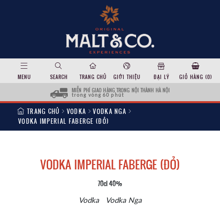
MENU
SEARCH
TRANG CHỦ
GIỚI THIỆU
ĐẠI LÝ
GIỎ HÀNG (
0
)
MIỄN PHÍ GIAO HÀNG TRONG NỘI THÀNH HÀ NỘI
trong vòng 60 phút
TRANG CHỦ
VODKA
VODKA NGA
VODKA IMPERIAL FABERGE (ĐỎ)
VODKA IMPERIAL FABERGE (ĐỎ)
70cl 40%
Vodka
Vodka Nga