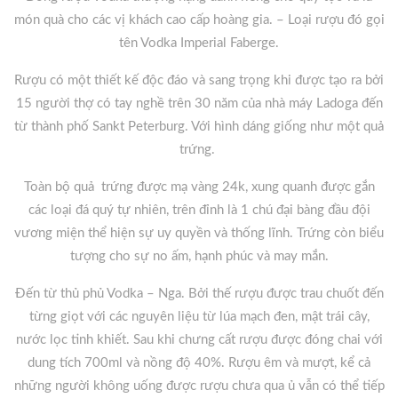
món quà cho các vị khách cao cấp hoàng gia. – Loại rượu đó gọi
tên Vodka Imperial Faberge.
Rượu có một thiết kế độc đáo và sang trọng khi được tạo ra bởi
15 người thợ có tay nghề trên 30 năm của nhà máy Ladoga đến
từ thành phố Sankt Peterburg. Với hình dáng giống như một quả
trứng.
Toàn bộ quả trứng được mạ vàng 24k, xung quanh được gắn
các loại đá quý tự nhiên, trên đỉnh là 1 chú đại bàng đầu đội
vương miện thể hiện sự uy quyền và thống lĩnh. Trứng còn biểu
tượng cho sự no ấm, hạnh phúc và may mắn.
Đến từ thủ phủ Vodka – Nga. Bởi thế rượu được trau chuốt đến
từng giọt với các nguyên liệu từ lúa mạch đen, mật trái cây,
nước lọc tinh khiết. Sau khi chưng cất rượu được đóng chai với
dung tích 700ml và nồng độ 40%. Rượu êm và mượt, kể cả
những người không uống được rượu chưa qua ủ vẫn có thể tiếp