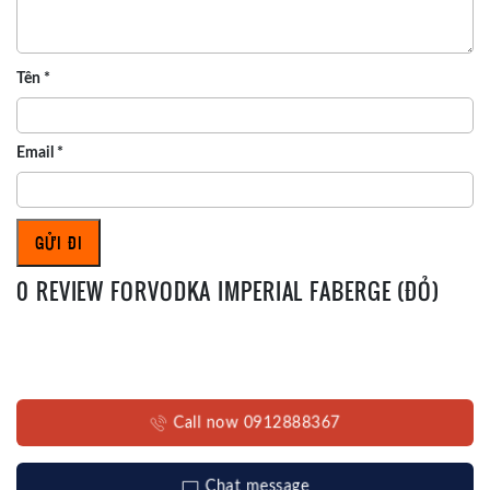
Tên
*
Email
*
0 REVIEW FORVODKA IMPERIAL FABERGE (ĐỎ)
Call now 0912888367
Chat message