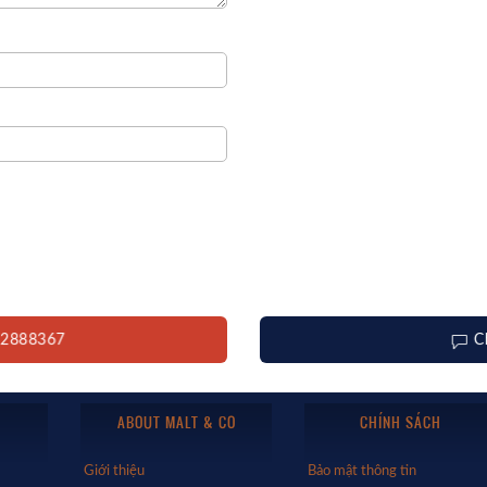
12888367
C
ABOUT MALT & CO
CHÍNH SÁCH
Giới thiệu
Bảo mật thông tin