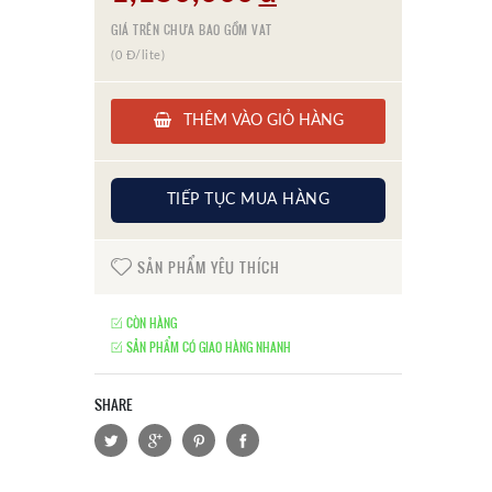
GIÁ TRÊN CHƯA BAO GỒM VAT
(0 Đ/lite)
THÊM VÀO GIỎ HÀNG
TIẾP TỤC MUA HÀNG
SẢN PHẨM YÊU THÍCH
CÒN HÀNG
SẢN PHẨM CÓ GIAO HÀNG NHANH
SHARE