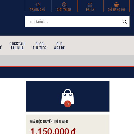
TRANG CHỦ
GIỚI THIỆU
ĐẠI LÝ
GIỎ HÀNG (
0
)
COCKTAIL
BLOG
OLD
Ế
TẠI NHÀ
TIN TỨC
&RARE
0
GIÁ ĐỘC QUYỀN TRÊN WEB
1,150,000
đ