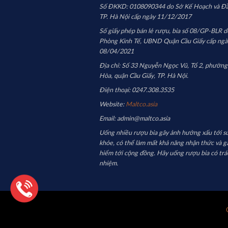
Số ĐKKD: 0108090344 do Sở Kế Hoạch và Đầ
TP. Hà Nội cấp ngày 11/12/2017
Số giấy phép bán lẻ rượu, bia số 08/GP-BLR d
Phòng Kinh Tế, UBND Quận Cầu Giấy cấp ngà
08/04/2021
Địa chỉ: Số 33 Nguyễn Ngọc Vũ, Tổ 2, phường
Hòa, quận Cầu Giấy, TP. Hà Nội.
Điện thoại: 0247.308.3535
Website:
Maltco.asia
Email: admin@maltco.asia
Uống nhiều rượu bia gây ảnh hưởng xấu tới s
khỏe, có thể làm mất khả năng nhận thức và g
hiểm tới cộng đồng. Hãy uống rượu bia có trá
nhiệm.