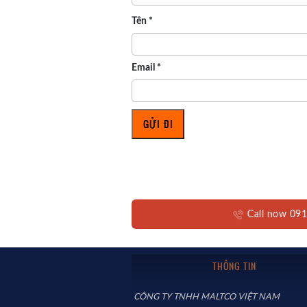
Tên
*
Email
*
Call now 09
THÔNG TIN
CÔNG TY TNHH MALTCO VIỆT NAM