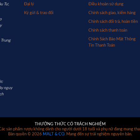
u Tư,
Đại lý
Điều khoản sử dụng
Ký gửi & trao đổi
Chính sách giao, kiểm hàng
o
Chính sách đổi trả, hoàn tiền
y
Chính sách thanh toán
Chính Sách Bảo Mật Thông
 Trung
Tin Thanh Toán
ức
ây nguy
ch
THƯỞNG THỨC CÓ TRÁCH NGHIỆM
Các sản phẩm rượu không dành cho người dưới 18 tuổi và phụ nữ đang mang thai
Bản quyền © 2026
MALT & CO
. Mang đến sự trải nghiệm nguyên bản.