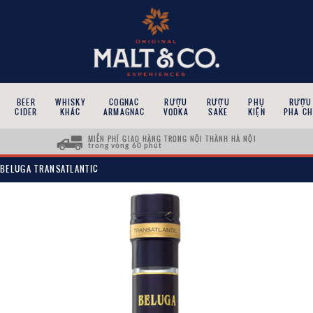
BEER
WHISKY
COGNAC
RƯỢU
RƯỢU
PHỤ
RƯỢU
CIDER
KHÁC
ARMAGNAC
VODKA
SAKE
KIỆN
PHA CH
MIỄN PHÍ GIAO HÀNG TRONG NỘI THÀNH HÀ NỘI
trong vòng 60 phút
BELUGA TRANSATLANTIC