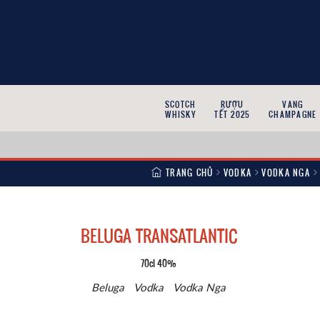
SCOTCH
RƯỢU
VANG
WHISKY
TẾT 2025
CHAMPAGNE
TRANG CHỦ
VODKA
VODKA NGA
BELUGA TRANSATLANTIC
70cl 40%
Beluga
Vodka
Vodka Nga