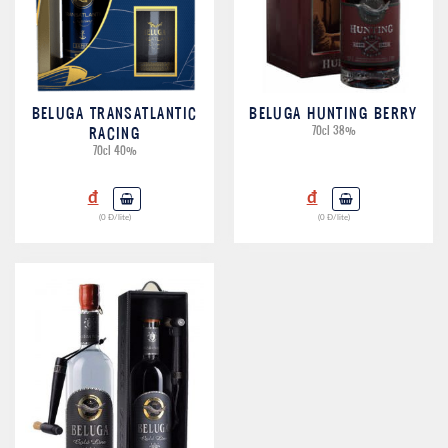
BELUGA TRANSATLANTIC
BELUGA HUNTING BERRY
RACING
70cl 38%
70cl 40%
đ
đ
(0 Đ/lite)
(0 Đ/lite)