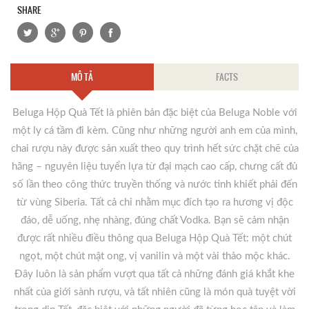
SHARE
MÔ TẢ
FACTS
Beluga Hộp Quà Tết là phiên bản đặc biệt của Beluga Noble với
một ly cá tầm đi kèm. Cũng như những người anh em của mình,
chai rượu này được sản xuất theo quy trình hết sức chặt chẽ của
hãng – nguyên liệu tuyển lựa từ đại mạch cao cấp, chưng cất đủ
số lần theo công thức truyền thống và nước tinh khiết phải đến
từ vùng Siberia. Tất cả chỉ nhằm mục đích tạo ra hương vị độc
đáo, dễ uống, nhẹ nhàng, đúng chất Vodka. Bạn sẽ cảm nhận
được rất nhiều điều thông qua Beluga Hộp Quà Tết: một chút
ngọt, một chút mật ong, vị vanilin và một vài thảo mộc khác.
Đây luôn là sản phẩm vượt qua tất cả những đánh giá khắt khe
nhất của giới sành rượu, và tất nhiên cũng là món quà tuyệt vời