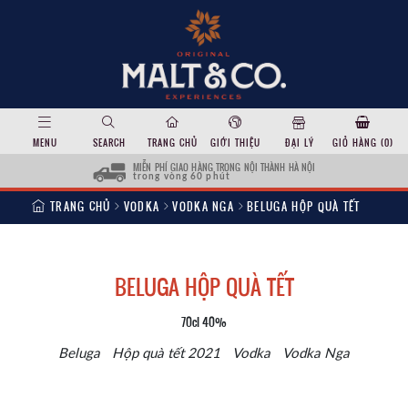
MENU
SEARCH
TRANG CHỦ
GIỚI THIỆU
ĐẠI LÝ
GIỎ HÀNG (
0
)
MIỄN PHÍ GIAO HÀNG TRONG NỘI THÀNH HÀ NỘI
trong vòng 60 phút
TRANG CHỦ
VODKA
VODKA NGA
BELUGA HỘP QUÀ TẾT
BELUGA HỘP QUÀ TẾT
70cl 40%
Beluga
Hộp quà tết 2021
Vodka
Vodka Nga