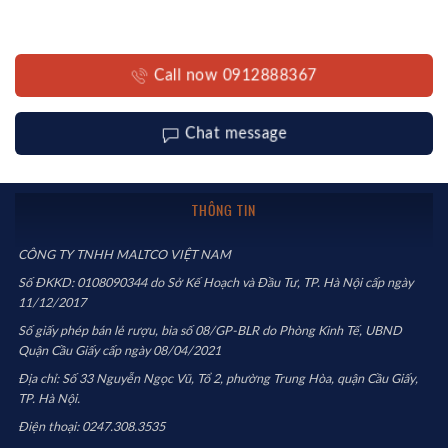
Call now 0912888367
Chat message
THÔNG TIN
CÔNG TY TNHH MALTCO VIỆT NAM
Số ĐKKD: 0108090344 do Sở Kế Hoạch và Đầu Tư, TP. Hà Nội cấp ngày
11/12/2017
Số giấy phép bán lẻ rượu, bia số 08/GP-BLR do Phòng Kinh Tế, UBND
Quận Cầu Giấy cấp ngày 08/04/2021
Địa chỉ: Số 33 Nguyễn Ngọc Vũ, Tổ 2, phường Trung Hòa, quận Cầu Giấy,
TP. Hà Nội.
Điện thoại: 0247.308.3535