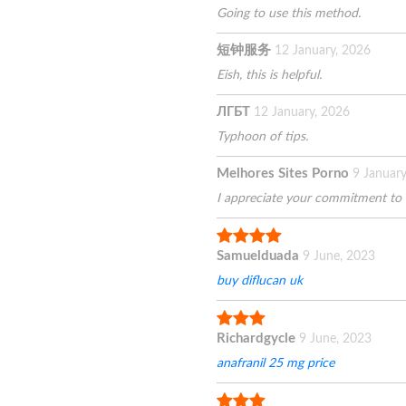
Going to use this method.
短钟服务
12 January, 2026
Eish, this is helpful.
ЛГБТ
12 January, 2026
Typhoon of tips.
Melhores Sites Porno
9 January
I appreciate your commitment to 
Samuelduada
9 June, 2023
buy diflucan uk
Richardgycle
9 June, 2023
anafranil 25 mg price