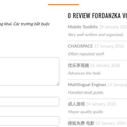
0 REVIEW FORDANZKA V
g khai.
Các trường bắt buộc
Mobile Toolkits
18 January, 20
Very well written and organized.
CHAOSPACE
17 January, 2026
Often repeated stuff.
优乐享视频
16 January, 2026
Advances the field.
Multilingual Engines
14 January
Handled dealt guide.
成人游戏
14 January, 2026
Mayor quality guide.
搜狐免费 电影
12 January, 2026