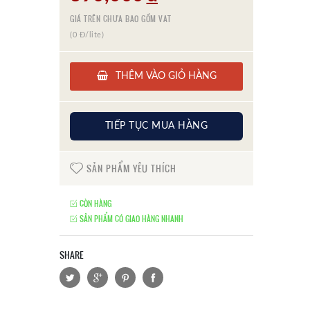
GIÁ TRÊN CHƯA BAO GỒM VAT
(0 Đ/lite)
THÊM VÀO GIỎ HÀNG
TIẾP TỤC MUA HÀNG
SẢN PHẨM YÊU THÍCH
CÒN HÀNG
SẢN PHẨM CÓ GIAO HÀNG NHANH
SHARE