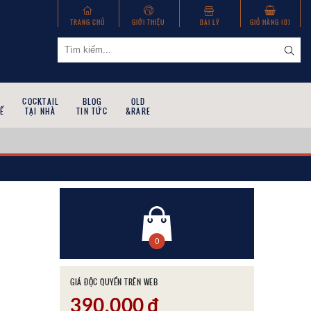
TRANG CHỦ
GIỚI THIỆU
ĐẠI LÝ
GIỎ HÀNG (
0
)
COCKTAIL
BLOG
OLD
Ế
TẠI NHÀ
TIN TỨC
&RARE
0
GIÁ ĐỘC QUYỀN TRÊN WEB
390,000
đ