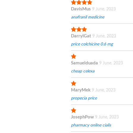
DavisMus
9 June, 2023
anafranil medicine
DarrylGat
9 June, 2023
price colchicine 0.6 mg
Samuelduada
9 June, 2023
cheap celexa
MaryMek
9 June, 2023
propecia price
JosephPow
9 June, 2023
pharmacy online cialis