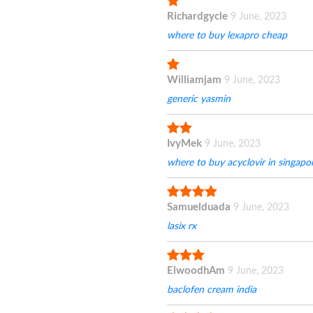
Richardgycle
9 June, 2023
where to buy lexapro cheap
Williamjam
9 June, 2023
generic yasmin
IvyMek
9 June, 2023
where to buy acyclovir in singapo
Samuelduada
9 June, 2023
lasix rx
ElwoodhAm
9 June, 2023
baclofen cream india