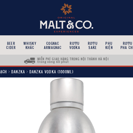
BEER
WHISKY
COGNAC
RƯỢU
RƯỢU
PHỤ
RƯỢU
CIDER
KHÁC
ARMAGNAC
VODKA
SAKE
KIỆN
PHA CH
MIỄN PHÍ GIAO HÀNG TRONG NỘI THÀNH HÀ NỘI
trong vòng 60 phút
MẠCH
DANZKA
DANZKA VODKA (1000ML)