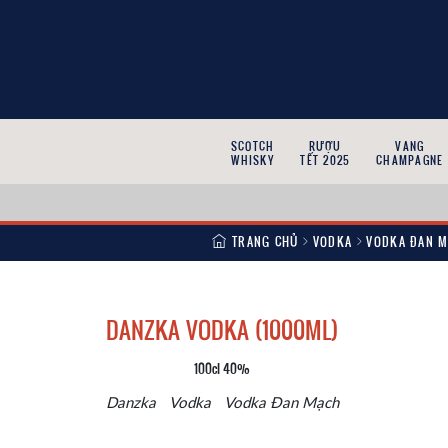
SCOTCH
RƯỢU
VANG
WHISKY
TẾT 2025
CHAMPAGNE
TRANG CHỦ
VODKA
VODKA ĐAN 
DANZKA VODKA (1000ML)
100cl 40%
Danzka
Vodka
Vodka Đan Mạch