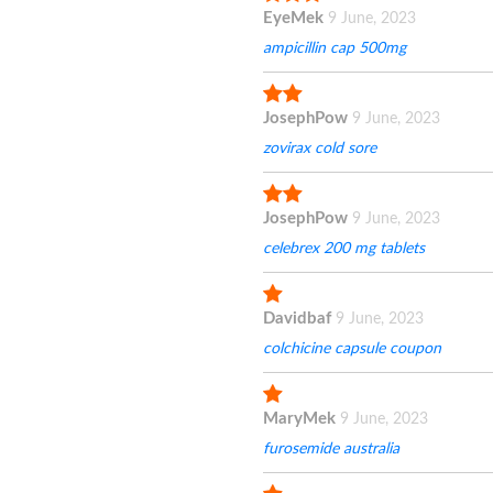
EyeMek
9 June, 2023
ampicillin cap 500mg
JosephPow
9 June, 2023
zovirax cold sore
JosephPow
9 June, 2023
celebrex 200 mg tablets
Davidbaf
9 June, 2023
colchicine capsule coupon
MaryMek
9 June, 2023
furosemide australia