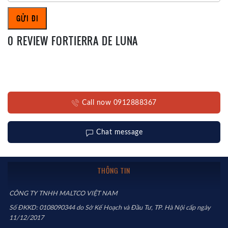
0 REVIEW FORTIERRA DE LUNA
Call now 0912888367
Chat message
THÔNG TIN
CÔNG TY TNHH MALTCO VIỆT NAM
Số ĐKKD: 0108090344 do Sở Kế Hoạch và Đầu Tư, TP. Hà Nội cấp ngày
11/12/2017