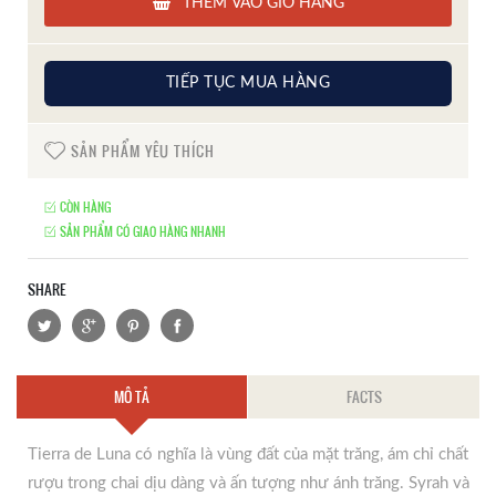
THÊM VÀO GIỎ HÀNG
TIẾP TỤC MUA HÀNG
SẢN PHẨM YÊU THÍCH
CÒN HÀNG
SẢN PHẨM CÓ GIAO HÀNG NHANH
SHARE
MÔ TẢ
FACTS
Tierra de Luna có nghĩa là vùng đất của mặt trăng, ám chỉ chất
rượu trong chai dịu dàng và ấn tượng như ánh trăng. Syrah và