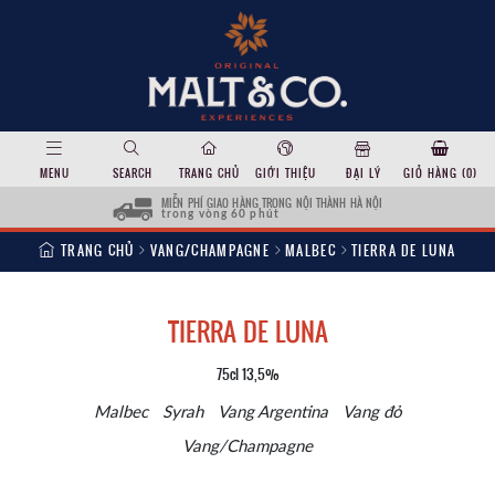
MENU
SEARCH
TRANG CHỦ
GIỚI THIỆU
ĐẠI LÝ
GIỎ HÀNG (
0
)
MIỄN PHÍ GIAO HÀNG TRONG NỘI THÀNH HÀ NỘI
trong vòng 60 phút
TRANG CHỦ
VANG/CHAMPAGNE
MALBEC
TIERRA DE LUNA
TIERRA DE LUNA
75cl 13,5%
Malbec
Syrah
Vang Argentina
Vang đỏ
Vang/Champagne