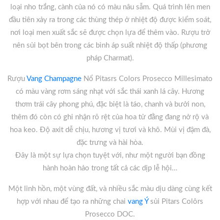
loại nho trắng, cành của nó có màu nâu sẫm. Quá trình lên men
đầu tiên xảy ra trong các thùng thép ở nhiệt độ được kiểm soát,
nơi loại men xuất sắc sẽ được chọn lựa để thêm vào. Rượu trở
nên sủi bọt bên trong các bình áp suất nhiệt độ thấp (phương
pháp Charmat).
Rượu
Vang Champagne
Nổ Pitasrs Colors Prosecco Millesimato
có màu vàng rơm sáng nhạt với sắc thái xanh lá cây. Hương
thơm trái cây phong phú, đặc biệt là táo, chanh và bưởi non,
thêm đó còn có ghi nhận rõ rệt của hoa tử đằng đang nở rộ và
hoa keo. Độ axit dễ chịu, hương vị tươi và khô. Mùi vị đậm đà,
đặc trưng và hài hòa.
Đây là một sự lựa chọn tuyệt với, như một người bạn đồng
hành hoàn hảo trong tất cả các dịp lễ hội…
Một linh hồn, một vùng đất, và nhiều sắc màu dịu dàng cùng kết
hợp với nhau để tạo ra những chai
vang Ý
sủi Pitars Colôrs
Prosecco DOC.