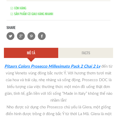
CÒN HÀNG
SẢN PHẨM CÓ GIAO HÀNG NHANH
SHARE
MÔ TẢ
FACTS
Pitasrs Colors Prosecco Millesimato Pack 2 Chai 2 Ly
đến từ
vùng Veneto vùng đông bắc nước Ý. Với hương thơm tươi mát
của hoa và trái cây, nhẹ nhàng và sống động, Prosecco DOC là
biểu tượng của việc thưởng thức một món đồ uống thật đơn
giản, tinh tế, gắn liền với lối sống “Made in Italy” không thể nào
nhầm lẫn!
Nho được sử dụng cho Prosecco chủ yếu là Glera, một giống
điển hình được trồng ở đông bắc Ý từ thời La Mã. Glera là một