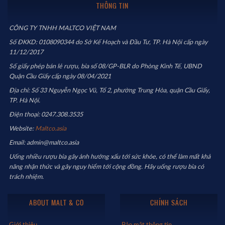
THÔNG TIN
CÔNG TY TNHH MALTCO VIỆT NAM
Số ĐKKD: 0108090344 do Sở Kế Hoạch và Đầu Tư, TP. Hà Nội cấp ngày
11/12/2017
Số giấy phép bán lẻ rượu, bia số 08/GP-BLR do Phòng Kinh Tế, UBND
Quận Cầu Giấy cấp ngày 08/04/2021
Địa chỉ: Số 33 Nguyễn Ngọc Vũ, Tổ 2, phường Trung Hòa, quận Cầu Giấy,
TP. Hà Nội.
Điện thoại: 0247.308.3535
Website:
Maltco.asia
Email: admin@maltco.asia
Uống nhiều rượu bia gây ảnh hưởng xấu tới sức khỏe, có thể làm mất khả
năng nhận thức và gây nguy hiểm tới cộng đồng. Hãy uống rượu bia có
trách nhiệm.
ABOUT MALT & CO
CHÍNH SÁCH
Giới thiệu
Bảo mật thông tin