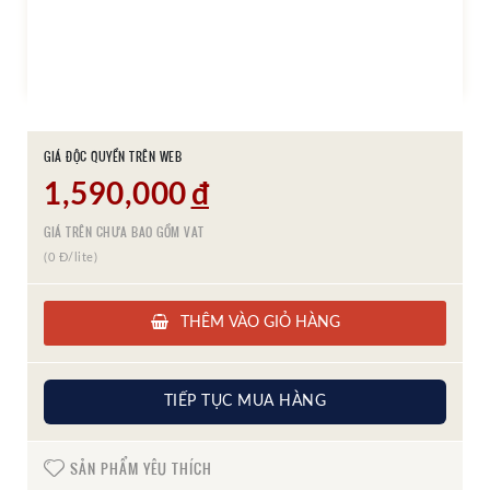
GIÁ ĐỘC QUYỀN TRÊN WEB
1,590,000
đ
GIÁ TRÊN CHƯA BAO GỒM VAT
(0 Đ/lite)
THÊM VÀO GIỎ HÀNG
TIẾP TỤC MUA HÀNG
SẢN PHẨM YÊU THÍCH