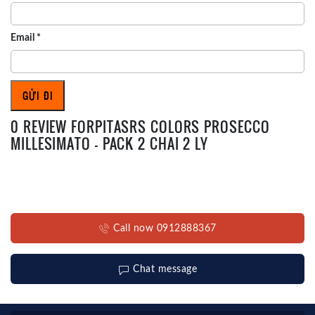
Email
*
0 REVIEW FORPITASRS COLORS PROSECCO
MILLESIMATO – PACK 2 CHAI 2 LY
Call now 0912888367
Chat message