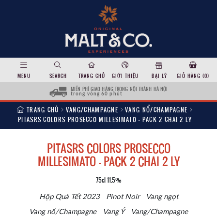
MENU
SEARCH
TRANG CHỦ
GIỚI THIỆU
ĐẠI LÝ
GIỎ HÀNG (
0
)
MIỄN PHÍ GIAO HÀNG TRONG NỘI THÀNH HÀ NỘI
trong vòng 60 phút
TRANG CHỦ
VANG/CHAMPAGNE
VANG NỔ/CHAMPAGNE
PITASRS COLORS PROSECCO MILLESIMATO – PACK 2 CHAI 2 LY
PITASRS COLORS PROSECCO
MILLESIMATO – PACK 2 CHAI 2 LY
75cl 11.5%
Hộp Quà Tết 2023
Pinot Noir
Vang ngọt
Vang nổ/Champagne
Vang Ý
Vang/Champagne