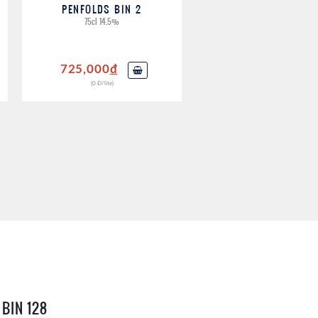
PENFOLDS BIN 2
75cl 14.5%
725,000
đ
(0 Đ/lite)
BIN 128