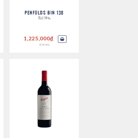
PENFOLDS BIN 138
15cl 14%
1,225,000
đ
(0 Đ/lite)