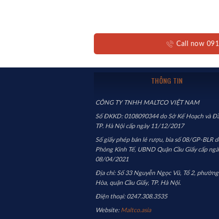
Call now 0
THÔNG TIN
CÔNG TY TNHH MALTCO VIỆT NAM
Số ĐKKD: 0108090344 do Sở Kế Hoạch và Đầ
TP. Hà Nội cấp ngày 11/12/2017
Số giấy phép bán lẻ rượu, bia số 08/GP-BLR d
Phòng Kinh Tế, UBND Quận Cầu Giấy cấp ngà
08/04/2021
Địa chỉ: Số 33 Nguyễn Ngọc Vũ, Tổ 2, phường
Hòa, quận Cầu Giấy, TP. Hà Nội.
Điện thoại: 0247.308.3535
Website:
Maltco.asia