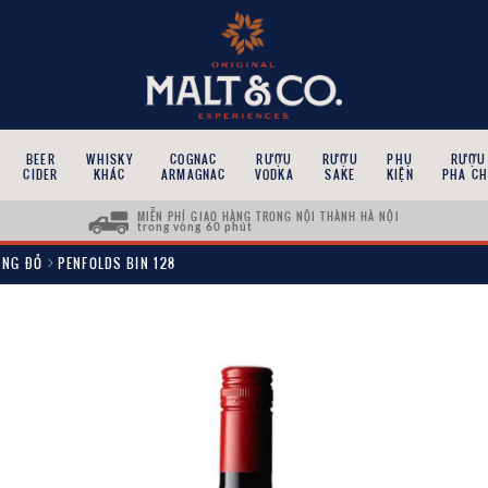
BEER
WHISKY
COGNAC
RƯỢU
RƯỢU
PHỤ
RƯỢU
CIDER
KHÁC
ARMAGNAC
VODKA
SAKE
KIỆN
PHA CH
MIỄN PHÍ GIAO HÀNG TRONG NỘI THÀNH HÀ NỘI
trong vòng 60 phút
ANG ĐỎ
PENFOLDS BIN 128