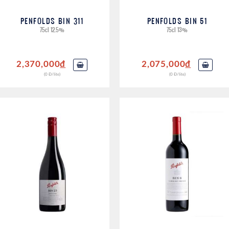
PENFOLDS BIN 311
PENFOLDS BIN 51
75cl 12.5%
75cl 13%
2,370,000
đ
2,075,000
đ
(0 Đ/lite)
(0 Đ/lite)