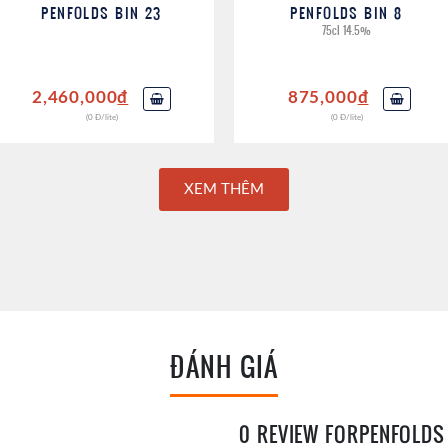
PENFOLDS BIN 23
PENFOLDS BIN 8
75cl 14.5%
2,460,000
đ
875,000
đ
(0 Đ/lite)
(0 Đ/lite)
XEM THÊM
ĐÁNH GIÁ
0 REVIEW FORPENFOLDS 