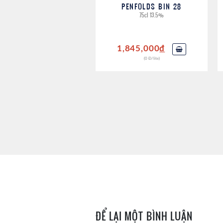
PENFOLDS BIN 28
75cl 13.5%
1,845,000
đ
(0 Đ/lite)
ĐỂ LẠI MỘT BÌNH LUẬN