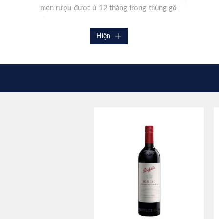
men rượu được ủ 12 tháng trong thùng gỗ
sồi Pháp.
Hiện
Vang Penfolds Bin 128 niên vụ 2018 có
thể được lưu trữ đến năm 2035. Mua hàng
chính hãng nhập khẩu tại
Malt & Co
với giá
tốt nhất thị trường. Chúng tôi miễn ship
nội thành Hà Nội, liên hệ hotline:
0912888367