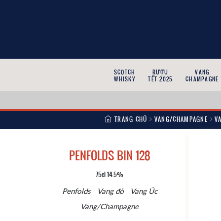
SCOTCH
RƯỢU
VANG
WHISKY
TẾT 2025
CHAMPAGNE
TRANG CHỦ
VANG/CHAMPAGNE
V
PENFOLDS BIN 128
75cl 14.5%
Penfolds
Vang đỏ
Vang Úc
Vang/Champagne