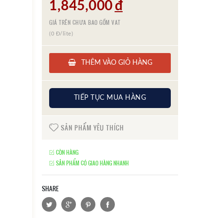
1,845,000
đ
GIÁ TRÊN CHƯA BAO GỒM VAT
(0 Đ/lite)
THÊM VÀO GIỎ HÀNG
TIẾP TỤC MUA HÀNG
SẢN PHẨM YÊU THÍCH
CÒN HÀNG
SẢN PHẨM CÓ GIAO HÀNG NHANH
SHARE