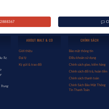
912888367
C
ABOUT MALT & CO
CHÍNH SÁCH
Giới thiệu
Bảo mật thông tin
u Tư,
Đại lý
Điều khoản sử dụng
Ký gửi & trao đổi
Chính sách giao, kiểm hàng
o
Chính sách đổi trả, hoàn tiền
y
Chính sách thanh toán
Chính Sách Bảo Mật Thông
 Trung
Tin Thanh Toán