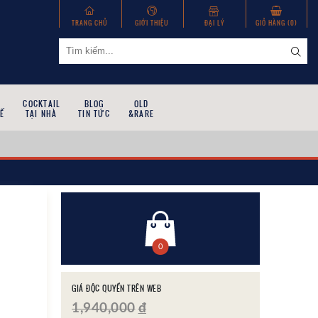
TRANG CHỦ
GIỚI THIỆU
ĐẠI LÝ
GIỎ HÀNG (
0
)
COCKTAIL
BLOG
OLD
Ế
TẠI NHÀ
TIN TỨC
&RARE
0
GIÁ ĐỘC QUYỀN TRÊN WEB
1,940,000
đ