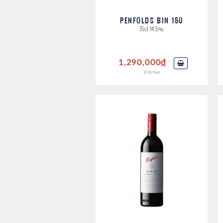
PENFOLDS BIN 150
75cl 14.5%
1,290,000
đ
(0 Đ/lite)