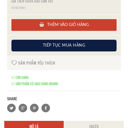
GIÁ TRÊN CHƯA BAO GỒM VAT
(0 Đ/lite)
THÊM VÀO GIỎ HÀNG
TIẾP TỤC MUA HÀNG
SẢN PHẨM YÊU THÍCH
CÒN HÀNG
SẢN PHẨM CÓ GIAO HÀNG NHANH
SHARE
MÔ TẢ
FACTS