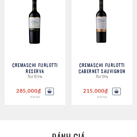
CREMASCHI FURLOTTI
CREMASCHI FURLOTTI
RESERVA
CABERNET SAUVIGNON
75cl 13.5%
75cl 13%
285,000
đ
215,000
đ
(0 Đ/lite)
(0 Đ/lite)