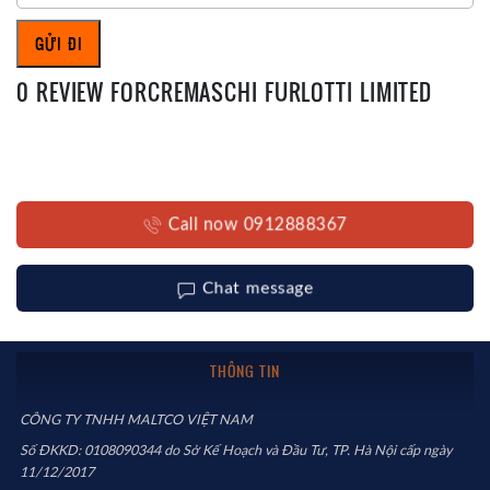
0 REVIEW FORCREMASCHI FURLOTTI LIMITED
Call now 0912888367
Chat message
THÔNG TIN
CÔNG TY TNHH MALTCO VIỆT NAM
Số ĐKKD: 0108090344 do Sở Kế Hoạch và Đầu Tư, TP. Hà Nội cấp ngày
11/12/2017