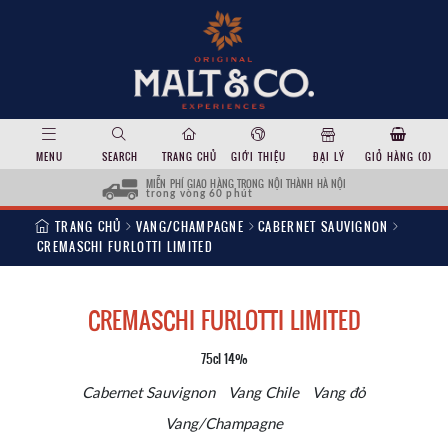
MENU
SEARCH
TRANG CHỦ
GIỚI THIỆU
ĐẠI LÝ
GIỎ HÀNG (
0
)
MIỄN PHÍ GIAO HÀNG TRONG NỘI THÀNH HÀ NỘI
trong vòng 60 phút
TRANG CHỦ
VANG/CHAMPAGNE
CABERNET SAUVIGNON
CREMASCHI FURLOTTI LIMITED
CREMASCHI FURLOTTI LIMITED
75cl 14%
Cabernet Sauvignon
Vang Chile
Vang đỏ
Vang/Champagne