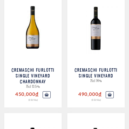
CREMASCHI FURLOTTI
CREMASCHI FURLOTTI
SINGLE VINEYARD
SINGLE VINEYARD
CHARDONNAY
75cl 14%
75cl 13.5%
450,000
đ
490,000
đ
(0 Đ/lite)
(0 Đ/lite)