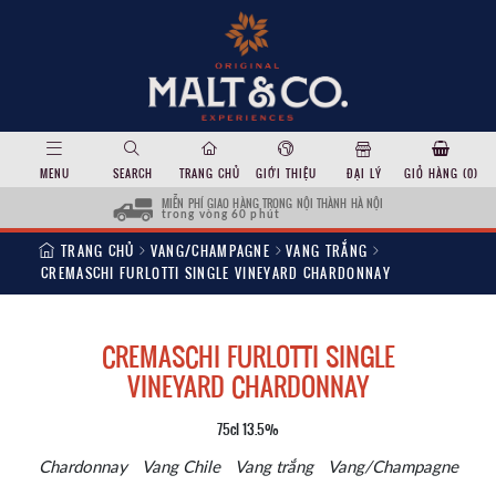
MENU
SEARCH
TRANG CHỦ
GIỚI THIỆU
ĐẠI LÝ
GIỎ HÀNG (
0
)
MIỄN PHÍ GIAO HÀNG TRONG NỘI THÀNH HÀ NỘI
trong vòng 60 phút
TRANG CHỦ
VANG/CHAMPAGNE
VANG TRẮNG
CREMASCHI FURLOTTI SINGLE VINEYARD CHARDONNAY
CREMASCHI FURLOTTI SINGLE
VINEYARD CHARDONNAY
75cl 13.5%
Chardonnay
Vang Chile
Vang trắng
Vang/Champagne