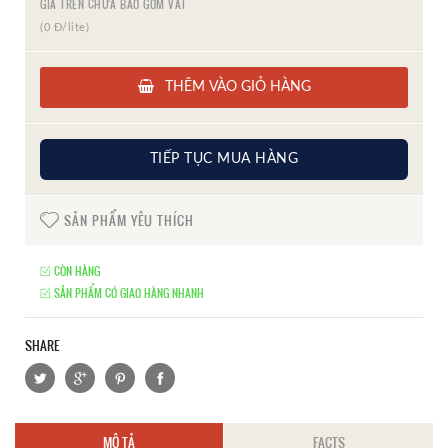
GIÁ TRÊN CHƯA BAO GỒM VAT
(0 Đ/lite)
THÊM VÀO GIỎ HÀNG
TIẾP TỤC MUA HÀNG
SẢN PHẨM YÊU THÍCH
CÒN HÀNG
SẢN PHẨM CÓ GIAO HÀNG NHANH
SHARE
MÔ TẢ
FACTS