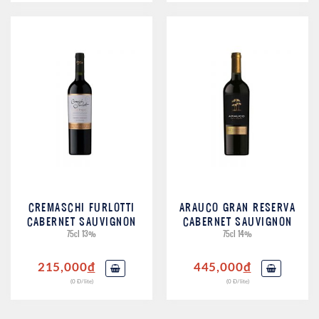
CREMASCHI FURLOTTI
ARAUCO GRAN RESERVA
CABERNET SAUVIGNON
CABERNET SAUVIGNON
75cl 13%
75cl 14%
215,000
đ
445,000
đ
(0 Đ/lite)
(0 Đ/lite)