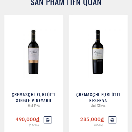
SẢN PHẨM LIÊN QUAN
CREMASCHI FURLOTTI
CREMASCHI FURLOTTI
SINGLE VINEYARD
RESERVA
75cl 14%
75cl 13.5%
490,000
đ
285,000
đ
(0 Đ/lite)
(0 Đ/lite)