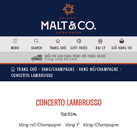
MENU
SEARCH
TRANG CHỦ
GIỚI THIỆU
ĐẠI LÝ
GIỎ HÀNG (
0
)
MIỄN PHÍ GIAO HÀNG TRONG NỘI THÀNH HÀ NỘI
trong vòng 60 phút
TRANG CHỦ
VANG/CHAMPAGNE
VANG NỔ/CHAMPAGNE
CONCERTO LAMBRUSSO
CONCERTO LAMBRUSSO
75cl 11.5%
Vang nổ/Champagne
Vang Ý
Vang/Champagne