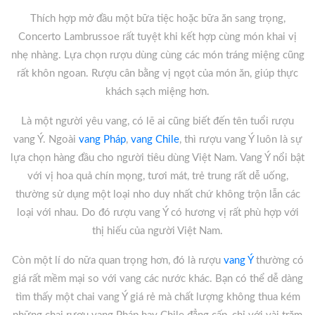
Thích hợp mở đầu một bữa tiệc hoặc bữa ăn sang trọng,
Concerto Lambrussoe rất tuyệt khi kết hợp cùng món khai vị
nhẹ nhàng. Lựa chọn rượu dùng cùng các món tráng miệng cũng
rất khôn ngoan. Rượu cân bằng vị ngọt của món ăn, giúp thực
khách sạch miệng hơn.
Là một người yêu vang, có lẽ ai cũng biết đến tên tuổi rượu
vang Ý. Ngoài
vang Pháp
,
vang Chile
, thì rượu vang Ý luôn là sự
lựa chọn hàng đầu cho người tiêu dùng Việt Nam. Vang Ý nổi bật
với vị hoa quả chín mọng, tươi mát, trẻ trung rất dễ uống,
thường sử dụng một loại nho duy nhất chứ không trộn lẫn các
loại với nhau. Do đó rượu vang Ý có hương vị rất phù hợp với
thị hiếu của người Việt Nam.
Còn một lí do nữa quan trọng hơn, đó là rượu
vang Ý
thường có
giá rất mềm mại so với vang các nước khác. Bạn có thể dễ dàng
tìm thấy một chai vang Ý giá rẻ mà chất lượng không thua kém