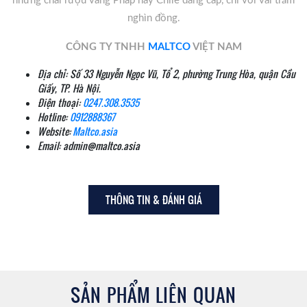
những chai rượu vang Pháp hay Chile đẳng cấp, chỉ với vài trăm
nghìn đồng.
CÔNG TY TNHH
MALTCO
VIỆT NAM
Địa chỉ: Số 33 Nguyễn Ngọc Vũ, Tổ 2, phường Trung Hòa, quận Cầu
Giấy, TP. Hà Nội.
Điện thoại:
0247.308.3535
Hotline:
0912888367
Website:
Maltco.asia
Email: admin@maltco.asia
THÔNG TIN & ĐÁNH GIÁ
SẢN PHẨM LIÊN QUAN