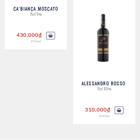
CA’BIANCA MOSCATO
75cl 5%
430,000
đ
(0 Đ/lite)
ALESSANDRO ROSSO
75cl 11.5%
310,000
đ
(0 Đ/lite)