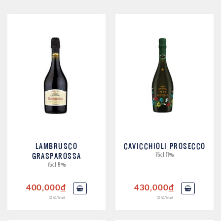
LAMBRUSCO
CAVICCHIOLI PROSECCO
GRASPAROSSA
75cl 11%
75cl 8%
400,000
đ
430,000
đ
(0 Đ/lite)
(0 Đ/lite)