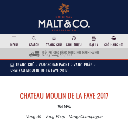
MENU
SEARCH
TRANG CHỦ
GIỚI THIỆU
ĐẠI LÝ
GIỎ HÀNG (
0
)
MIỄN PHÍ GIAO HÀNG TRONG NỘI THÀNH HÀ NỘI
trong vòng 60 phút
TRANG CHỦ
VANG/CHAMPAGNE
VANG PHÁP
CHATEAU MOULIN DE LA FAYE 2017
CHATEAU MOULIN DE LA FAYE 2017
75cl 14%
Vang đỏ
Vang Pháp
Vang/Champagne