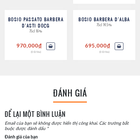
BOSIO PASSATO BARBERA
BOSIO BARBERA D’ALBA
D’ASTI DOCG
75cl 14.5%
75cl 16%
970,000
đ
695,000
đ
(0 Đ/lite)
(0 Đ/lite)
ĐÁNH GIÁ
ĐỂ LẠI MỘT BÌNH LUẬN
Email của bạn sẽ không được hiển thị công khai.
Các trường bắt
buộc được đánh dấu
*
Đánh giá của bạn