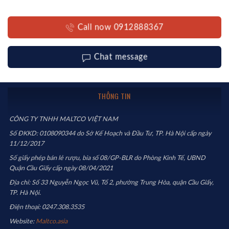
Call now 0912888367
Chat message
THÔNG TIN
CÔNG TY TNHH MALTCO VIỆT NAM
Số ĐKKD: 0108090344 do Sở Kế Hoạch và Đầu Tư, TP. Hà Nội cấp ngày
11/12/2017
Số giấy phép bán lẻ rượu, bia số 08/GP-BLR do Phòng Kinh Tế, UBND
Quận Cầu Giấy cấp ngày 08/04/2021
Địa chỉ: Số 33 Nguyễn Ngọc Vũ, Tổ 2, phường Trung Hòa, quận Cầu Giấy,
TP. Hà Nội.
Điện thoại: 0247.308.3535
Website:
Maltco.asia