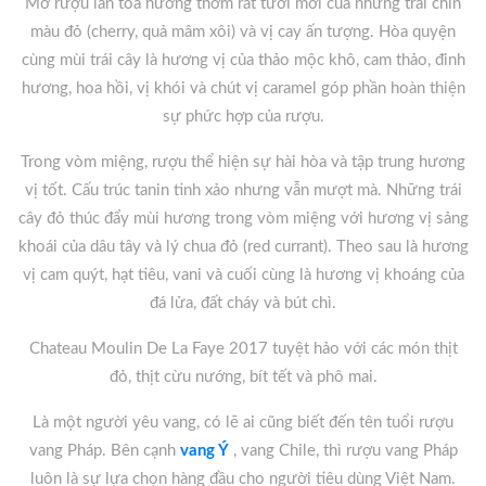
Mở rượu lan tỏa hương thơm rất tươi mới của những trái chín
màu đỏ (cherry, quả mâm xôi) và vị cay ấn tượng. Hòa quyện
cùng mùi trái cây là hương vị của thảo mộc khô, cam thảo, đinh
hương, hoa hồi, vị khói và chút vị caramel góp phần hoàn thiện
sự phức hợp của rượu.
Trong vòm miệng, rượu thể hiện sự hài hòa và tập trung hương
vị tốt. Cấu trúc tanin tinh xảo nhưng vẫn mượt mà. Những trái
cây đỏ thúc đẩy mùi hương trong vòm miệng với hương vị sảng
khoái của dâu tây và lý chua đỏ (red currant). Theo sau là hương
vị cam quýt, hạt tiêu, vani và cuối cùng là hương vị khoáng của
đá lửa, đất cháy và bút chì.
Chateau Moulin De La Faye 2017 tuyệt hảo với các món thịt
đỏ, thịt cừu nướng,
bít tết và phô mai.
Là một người yêu vang, có lẽ ai cũng biết đến tên tuổi rượu
vang Pháp. Bên cạnh
vang Ý
, vang Chile, thì rượu vang Pháp
luôn là sự lựa chọn hàng đầu cho người tiêu dùng Việt Nam.