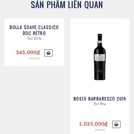
SẢN PHẨM LIÊN QUAN
BOLLA SOAVE CLASSICO
DOC RÉTRO
75cl 12.5%
365,000
đ
(0 Đ/lite)
BOSIO BARBARESCO 2015
75cl 14%
1,035,000
đ
(0 Đ/lite)