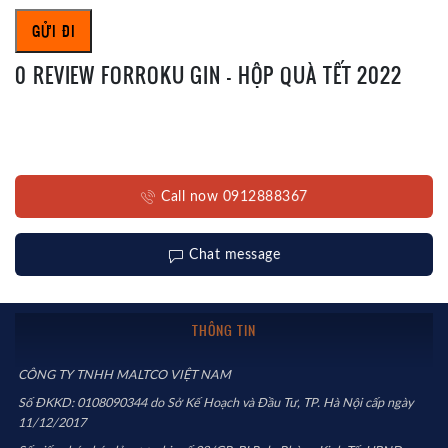
0 REVIEW FORROKU GIN – HỘP QUÀ TẾT 2022
Call now 0912888367
Chat message
THÔNG TIN
CÔNG TY TNHH MALTCO VIỆT NAM
Số ĐKKD: 0108090344 do Sở Kế Hoạch và Đầu Tư, TP. Hà Nội cấp ngày
11/12/2017