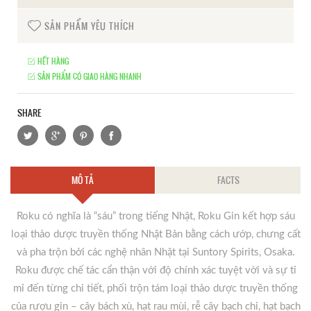
SẢN PHẨM YÊU THÍCH
HẾT HÀNG
SẢN PHẨM CÓ GIAO HÀNG NHANH
SHARE
MÔ TẢ
FACTS
Roku có nghĩa là “sáu” trong tiếng Nhật, Roku Gin kết hợp sáu
loại thảo dược truyền thống Nhật Bản bằng cách ướp, chưng cất
và pha trộn bởi các nghệ nhân Nhật tại Suntory Spirits, Osaka.
Roku được chế tác cẩn thận với độ chính xác tuyệt vời và sự tỉ
mỉ đến từng chi tiết, phối trộn tám loại thảo dược truyền thống
của rượu gin – cây bách xù, hạt rau mùi, rễ cây bạch chỉ, hạt bạch