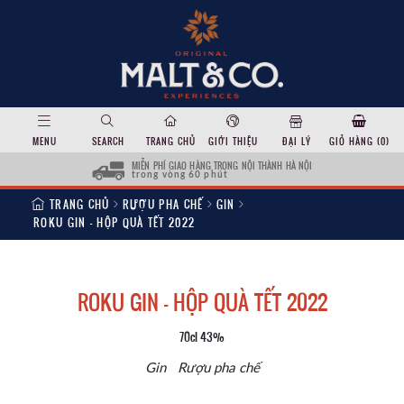
MENU
SEARCH
TRANG CHỦ
GIỚI THIỆU
ĐẠI LÝ
GIỎ HÀNG (
0
)
MIỄN PHÍ GIAO HÀNG TRONG NỘI THÀNH HÀ NỘI
trong vòng 60 phút
TRANG CHỦ
RƯỢU PHA CHẾ
GIN
ROKU GIN – HỘP QUÀ TẾT 2022
ROKU GIN – HỘP QUÀ TẾT 2022
70cl 43%
Gin
Rượu pha chế