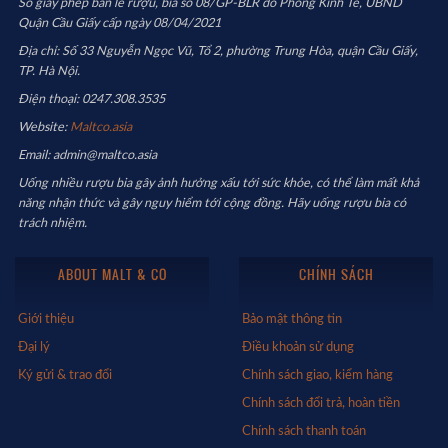
Số giấy phép bán lẻ rượu, bia số 08/GP-BLR do Phòng Kinh Tế, UBND
Quận Cầu Giấy cấp ngày 08/04/2021
Địa chỉ: Số 33 Nguyễn Ngọc Vũ, Tổ 2, phường Trung Hòa, quận Cầu Giấy,
TP. Hà Nội.
Điện thoại: 0247.308.3535
Website:
Maltco.asia
Email: admin@maltco.asia
Uống nhiều rượu bia gây ảnh hưởng xấu tới sức khỏe, có thể làm mất khả
năng nhận thức và gây nguy hiểm tới cộng đồng. Hãy uống rượu bia có
trách nhiệm.
ABOUT MALT & CO
CHÍNH SÁCH
Giới thiệu
Bảo mật thông tin
Đại lý
Điều khoản sử dụng
Ký gửi & trao đổi
Chính sách giao, kiểm hàng
Chính sách đổi trả, hoàn tiền
Chính sách thanh toán