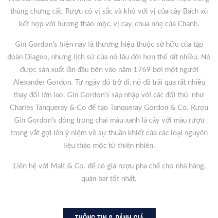
thùng chưng cất. Rượu có vị sắc và khô với vị của cây Bách xù
kết hợp với hương thảo mộc, vị cay, chua nhẹ của Chanh.
Gin Gordon’s hiện nay là thương hiệu thuộc sở hữu của tập
đoàn Diageo, nhưng lịch sử của nó lâu đời hơn thế rất nhiều. Nó
được sản xuất lần đầu tiên vào năm 1769 bởi một người
Alexander Gordon. Từ ngày đó trở đi, nó đã trải qua rất nhiều
thay đổi lớn lao. Gin Gordon’s sáp nhập với các đối thủ như
Charles Tanqueray & Co để tạo Tanqueray Gordon & Co. Rượu
Gin Gordon’s đóng trong chai màu xanh lá cây với màu rượu
trong vắt gợi lên ý niệm về sự thuần khiết của các loại nguyên
liệu thảo mộc từ thiên nhiên.
Liên hệ với Malt & Co. để có giá rượu pha chế cho nhà hàng,
quán bar tốt nhất.