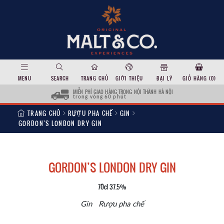
MENU
SEARCH
TRANG CHỦ
GIỚI THIỆU
ĐẠI LÝ
GIỎ HÀNG (
0
)
MIỄN PHÍ GIAO HÀNG TRONG NỘI THÀNH HÀ NỘI
trong vòng 60 phút
TRANG CHỦ
RƯỢU PHA CHẾ
GIN
GORDON’S LONDON DRY GIN
GORDON’S LONDON DRY GIN
70cl 37.5%
Gin
Rượu pha chế