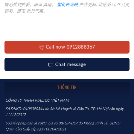
能感受到热爱。谢谢 真情。
聖荷西遠眺
关注更新, 我感受到, 生活更
精彩。感谢 旅行气氛。
Call now 0912888367
Chat message
THÔNG TIN
CÔNG TY TNHH MALTCO VIỆT NAM
Số ĐKKD: 0108090344 do Sở Kế Hoạch và Đầu Tư, TP. Hà Nội cấp ngày
11/12/2017
Số giấy phép bán lẻ rượu, bia số 08/GP-BLR do Phòng Kinh Tế, UBND
Quận Cầu Giấy cấp ngày 08/04/2021