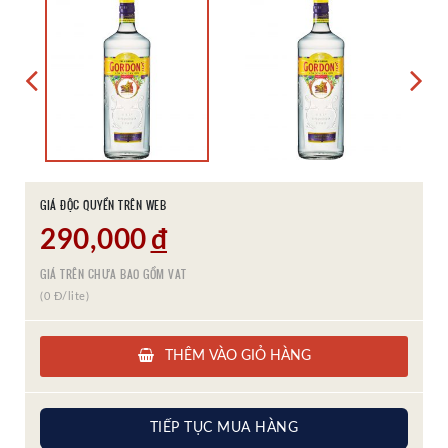
GIÁ ĐỘC QUYỀN TRÊN WEB
290,000
đ
GIÁ TRÊN CHƯA BAO GỒM VAT
(0 Đ/lite)
THÊM VÀO GIỎ HÀNG
TIẾP TỤC MUA HÀNG