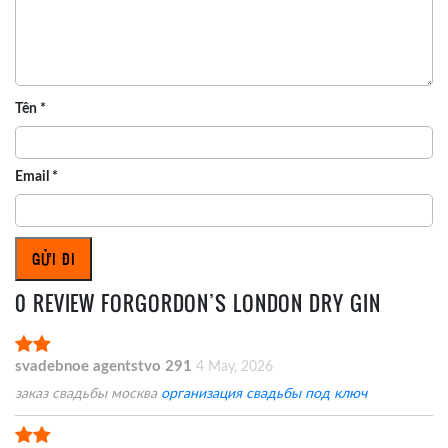
Tên
*
Email
*
0 REVIEW FORGORDON’S LONDON DRY GIN
svadebnoe agentstvo 291
4 May, 2026
заказ свадьбы москва
организация свадьбы под ключ