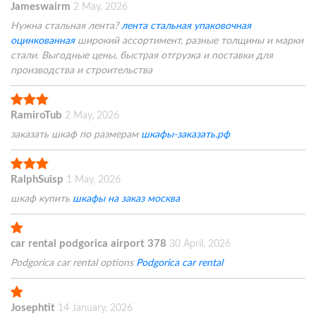
Jameswairm
2 May, 2026
Нужна стальная лента?
лента стальная упаковочная
оцинкованная
широкий ассортимент, разные толщины и марки
стали. Выгодные цены, быстрая отгрузка и поставки для
производства и строительства
RamiroTub
2 May, 2026
заказать шкаф по размерам
шкафы-заказать.рф
RalphSuisp
1 May, 2026
шкаф купить
шкафы на заказ москва
car rental podgorica airport 378
30 April, 2026
Podgorica car rental options
Podgorica car rental
Josephtit
14 January, 2026