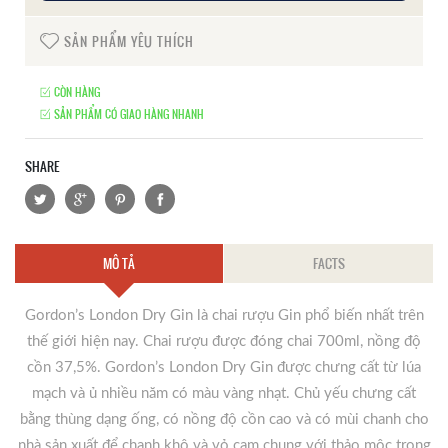
SẢN PHẨM YÊU THÍCH
CÒN HÀNG
SẢN PHẨM CÓ GIAO HÀNG NHANH
SHARE
MÔ TẢ
FACTS
Gordon’s London Dry Gin là chai rượu Gin phổ biến nhất trên
thế giới hiện nay. Chai rượu được đóng chai 700ml, nồng độ
cồn 37,5%. Gordon’s London Dry Gin được chưng cất từ lúa
mạch và ủ nhiều năm có màu vàng nhạt. Chủ yếu chưng cất
bằng thùng dạng ống, có nồng độ cồn cao và có mùi chanh cho
nhà sản xuất để chanh khô và vỏ cam chung với thảo mộc trong