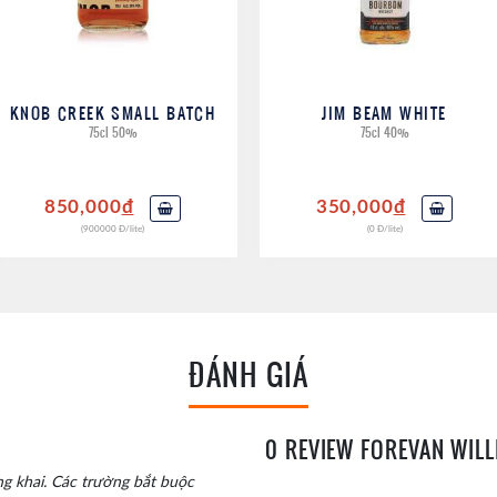
KNOB CREEK SMALL BATCH
JIM BEAM WHITE
75cl 50%
75cl 40%
850,000
đ
350,000
đ
(900000 Đ/lite)
(0 Đ/lite)
ĐÁNH GIÁ
0 REVIEW FOREVAN WIL
g khai.
Các trường bắt buộc