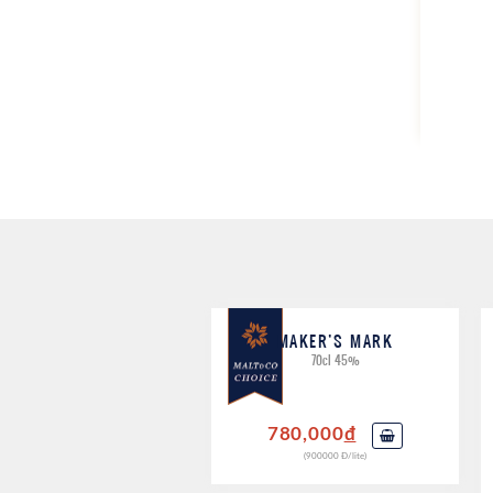
MAKER’S MARK
70cl 45%
780,000
đ
(900000 Đ/lite)