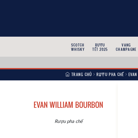
SCOTCH
RƯỢU
VANG
WHISKY
TẾT 2025
CHAMPAGNE
TRANG CHỦ
RƯỢU PHA CHẾ
EVAN
EVAN WILLIAM BOURBON
Rượu pha chế