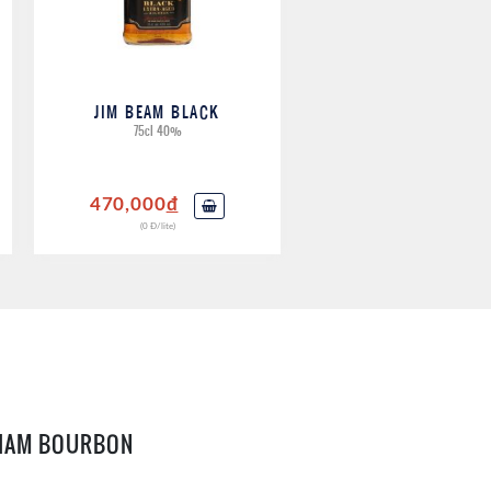
JIM BEAM BLACK
75cl 40%
470,000
đ
(0 Đ/lite)
LIAM BOURBON