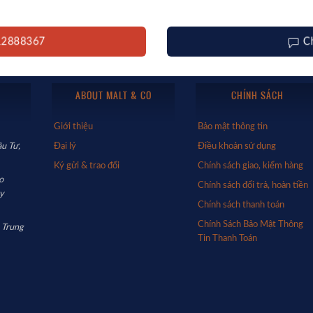
912888367
C
ABOUT MALT & CO
CHÍNH SÁCH
Giới thiệu
Bảo mật thông tin
u Tư,
Đại lý
Điều khoản sử dụng
Ký gửi & trao đổi
Chính sách giao, kiểm hàng
o
Chính sách đổi trả, hoàn tiền
y
Chính sách thanh toán
Chính Sách Bảo Mật Thông
 Trung
Tin Thanh Toán