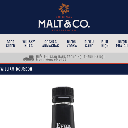
BEER
WHISKY
COGNAC
RƯỢU
RƯỢU
PHỤ
RƯỢU
CIDER
KHÁC
ARMAGNAC
VODKA
SAKE
KIỆN
PHA CH
MIỄN PHÍ GIAO HÀNG TRONG NỘI THÀNH HÀ NỘI
trong vòng 60 phút
 WILLIAM BOURBON