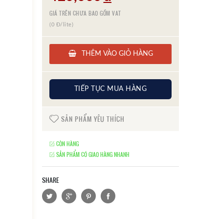
GIÁ TRÊN CHƯA BAO GỒM VAT
(0 Đ/lite)
THÊM VÀO GIỎ HÀNG
TIẾP TỤC MUA HÀNG
SẢN PHẨM YÊU THÍCH
CÒN HÀNG
SẢN PHẨM CÓ GIAO HÀNG NHANH
SHARE