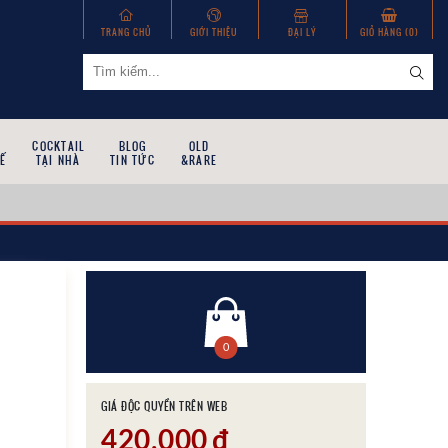
TRANG CHỦ
GIỚI THIỆU
ĐẠI LÝ
GIỎ HÀNG (
0
)
COCKTAIL
BLOG
OLD
Ế
TẠI NHÀ
TIN TỨC
&RARE
0
GIÁ ĐỘC QUYỀN TRÊN WEB
420,000
đ