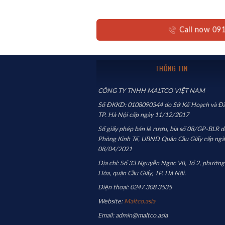
Call now 0
THÔNG TIN
CÔNG TY TNHH MALTCO VIỆT NAM
Số ĐKKD: 0108090344 do Sở Kế Hoạch và Đầ
TP. Hà Nội cấp ngày 11/12/2017
Số giấy phép bán lẻ rượu, bia số 08/GP-BLR d
Phòng Kinh Tế, UBND Quận Cầu Giấy cấp ngà
08/04/2021
Địa chỉ: Số 33 Nguyễn Ngọc Vũ, Tổ 2, phường
Hòa, quận Cầu Giấy, TP. Hà Nội.
Điện thoại: 0247.308.3535
Website:
Maltco.asia
Email: admin@maltco.asia