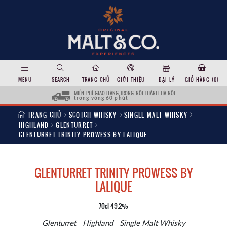
MENU
SEARCH
TRANG CHỦ
GIỚI THIỆU
ĐẠI LÝ
GIỎ HÀNG (
0
)
MIỄN PHÍ GIAO HÀNG TRONG NỘI THÀNH HÀ NỘI
trong vòng 60 phút
TRANG CHỦ
SCOTCH WHISKY
SINGLE MALT WHISKY
HIGHLAND
GLENTURRET
GLENTURRET TRINITY PROWESS BY LALIQUE
GLENTURRET TRINITY PROWESS BY
LALIQUE
70cl 49.2%
Glenturret
Highland
Single Malt Whisky