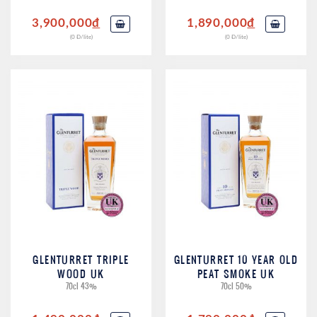
3,900,000
đ
1,890,000
đ
(0 Đ/lite)
(0 Đ/lite)
GLENTURRET TRIPLE
GLENTURRET 10 YEAR OLD
WOOD UK
PEAT SMOKE UK
70cl 43%
70cl 50%