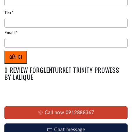
Tên
*
Email
*
0 REVIEW FORGLENTURRET TRINITY PROWESS
BY LALIQUE
Call now 0912888367
Chat message