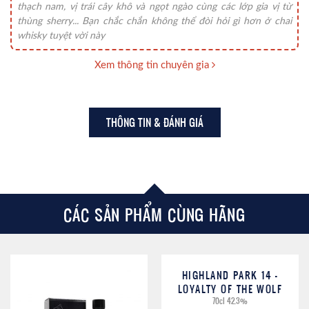
thạch nam, vị trái cây khô và ngọt ngào cùng các lớp gia vị từ
thùng sherry... Bạn chắc chắn không thể đòi hỏi gì hơn ở chai
whisky tuyệt vời này
Xem thông tin chuyên gia
THÔNG TIN & ĐÁNH GIÁ
CÁC SẢN PHẨM CÙNG HÃNG
HIGHLAND PARK 14 –
LOYALTY OF THE WOLF
70cl 42.3%