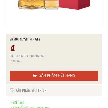
GIÁ ĐỘC QUYỀN TRÊN WEB
đ
GIÁ TRÊN CHƯA BAO GỒM VAT
(0 Đ/lite)
SẢN PHẨM HẾT HÀNG
SẢN PHẨM YÊU THÍCH
HẾT HÀNG