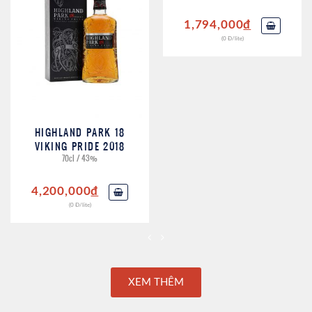
1,794,000
đ
(0 Đ/lite)
HIGHLAND PARK 18
VIKING PRIDE 2018
70cl / 43%
4,200,000
đ
(0 Đ/lite)
XEM THÊM