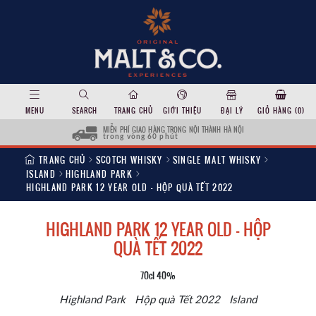
MENU
SEARCH
TRANG CHỦ
GIỚI THIỆU
ĐẠI LÝ
GIỎ HÀNG (
0
)
MIỄN PHÍ GIAO HÀNG TRONG NỘI THÀNH HÀ NỘI
trong vòng 60 phút
TRANG CHỦ
SCOTCH WHISKY
SINGLE MALT WHISKY
ISLAND
HIGHLAND PARK
HIGHLAND PARK 12 YEAR OLD – HỘP QUÀ TẾT 2022
HIGHLAND PARK 12 YEAR OLD – HỘP
QUÀ TẾT 2022
70cl 40%
Highland Park
Hộp quà Tết 2022
Island