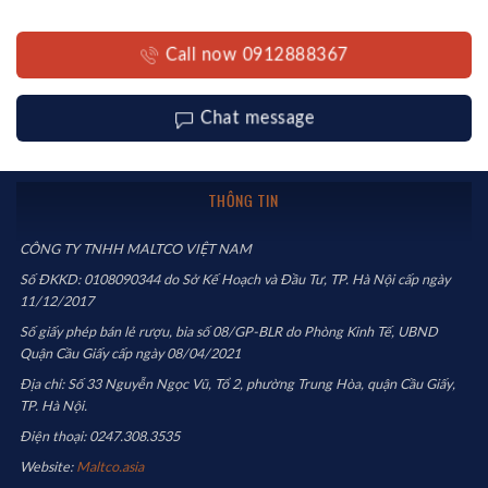
Call now 0912888367
Chat message
THÔNG TIN
CÔNG TY TNHH MALTCO VIỆT NAM
Số ĐKKD: 0108090344 do Sở Kế Hoạch và Đầu Tư, TP. Hà Nội cấp ngày
11/12/2017
Số giấy phép bán lẻ rượu, bia số 08/GP-BLR do Phòng Kinh Tế, UBND
Quận Cầu Giấy cấp ngày 08/04/2021
Địa chỉ: Số 33 Nguyễn Ngọc Vũ, Tổ 2, phường Trung Hòa, quận Cầu Giấy,
TP. Hà Nội.
Điện thoại: 0247.308.3535
Website:
Maltco.asia