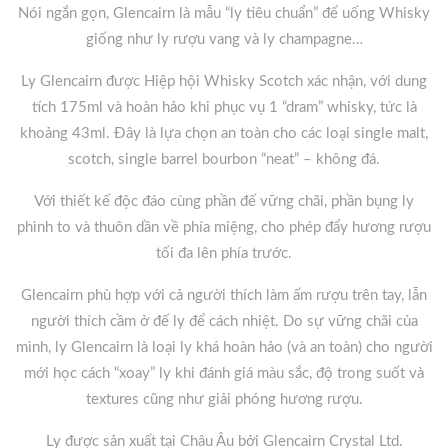
Nói ngắn gọn, Glencairn là mẫu “ly tiêu chuẩn” để uống Whisky
giống như ly rượu vang và ly champagne…
Ly Glencairn được Hiệp hội Whisky Scotch xác nhận, với dung
tích 175ml và hoàn hảo khi phục vụ 1 “dram” whisky, tức là
khoảng 43ml. Đây là lựa chọn an toàn cho các loại single malt,
scotch, single barrel bourbon “neat” – không đá.
Với thiết kế độc đáo cùng phần đế vững chãi, phần bụng ly
phình to và thuôn dần về phía miệng, cho phép đẩy hương rượu
tối đa lên phía trước.
Glencairn phù hợp với cả người thích làm ấm rượu trên tay, lẫn
người thích cầm ở đế ly để cách nhiệt. Do sự vững chãi của
mình, ly Glencairn là loại ly khá hoàn hảo (và an toàn) cho người
mới học cách “xoay” ly khi đánh giá màu sắc, độ trong suốt và
textures cũng như giải phóng hương rượu.
Ly được sản xuất tại Châu Âu bởi Glencairn Crystal Ltd.