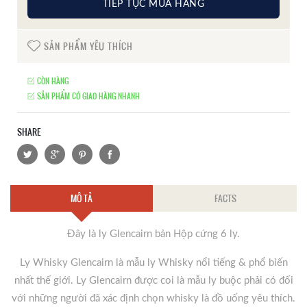
TIẾP TỤC MUA HÀNG
SẢN PHẨM YÊU THÍCH
CÒN HÀNG
SẢN PHẨM CÓ GIAO HÀNG NHANH
SHARE
MÔ TẢ
FACTS
Đây là ly Glencairn bản Hộp cứng 6 ly.
Ly Whisky Glencairn là mẫu ly Whisky nổi tiếng & phổ biến
nhất thế giới. Ly Glencairn được coi là mẫu ly buộc phải có đối
với những người đã xác định chọn whisky là đồ uống yêu thích.