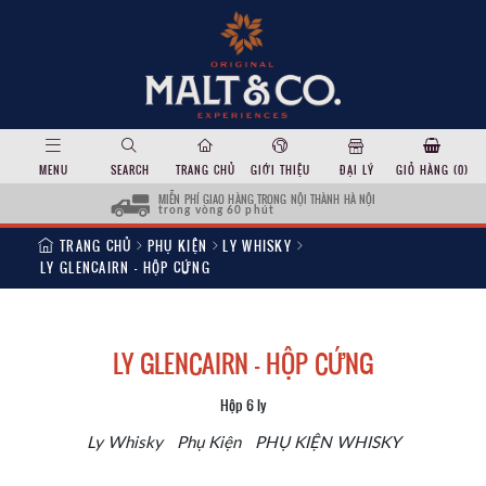
MENU
SEARCH
TRANG CHỦ
GIỚI THIỆU
ĐẠI LÝ
GIỎ HÀNG (
0
)
MIỄN PHÍ GIAO HÀNG TRONG NỘI THÀNH HÀ NỘI
trong vòng 60 phút
TRANG CHỦ
PHỤ KIỆN
LY WHISKY
LY GLENCAIRN – HỘP CỨNG
LY GLENCAIRN – HỘP CỨNG
Hộp 6 ly
Ly Whisky
Phụ Kiện
PHỤ KIỆN WHISKY