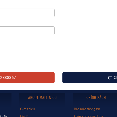
12888367
C
ABOUT MALT & CO
CHÍNH SÁCH
Giới thiệu
Bảo mật thông tin
u Tư,
Đại lý
Điều khoản sử dụng