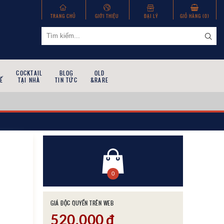
TRANG CHỦ
GIỚI THIỆU
ĐẠI LÝ
GIỎ HÀNG (
0
)
COCKTAIL
BLOG
OLD
Ế
TẠI NHÀ
TIN TỨC
&RARE
0
GIÁ ĐỘC QUYỀN TRÊN WEB
520,000
đ