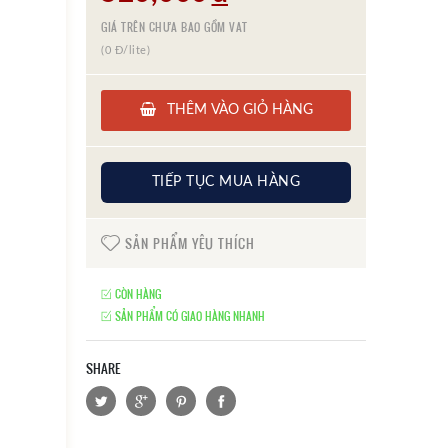
GIÁ TRÊN CHƯA BAO GỒM VAT
(0 Đ/lite)
THÊM VÀO GIỎ HÀNG
TIẾP TỤC MUA HÀNG
SẢN PHẨM YÊU THÍCH
CÒN HÀNG
SẢN PHẨM CÓ GIAO HÀNG NHANH
SHARE