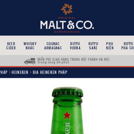
BEER
WHISKY
COGNAC
RƯỢU
RƯỢU
PHỤ
RƯỢU
CIDER
KHÁC
ARMAGNAC
VODKA
SAKE
KIỆN
PHA CH
MIỄN PHÍ GIAO HÀNG TRONG NỘI THÀNH HÀ NỘI
trong vòng 60 phút
PHÁP
HEINEKEN
BIA HEINEKEN PHÁP