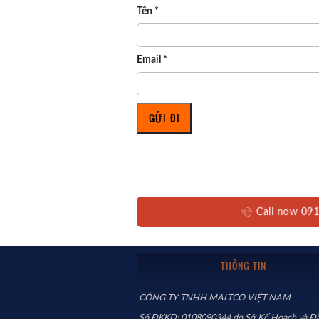
Tên
*
Email
*
Call now 09
THÔNG TIN
CÔNG TY TNHH MALTCO VIỆT NAM
Số ĐKKD: 0108090344 do Sở Kế Hoạch và Đầ