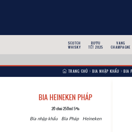
SCOTCH
RƯỢU
VANG
WHISKY
TẾT 2025
CHAMPAGNE
TRANG CHỦ
BIA NHẬP KHẨU
BIA 
BIA HEINEKEN PHÁP
20 chai 250ml 5%
Bia nhập khẩu
Bia Pháp
Heineken