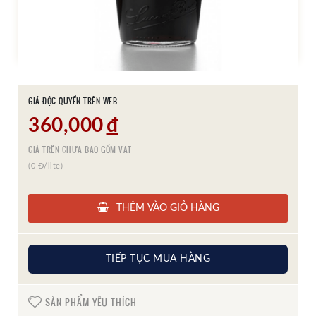
GIÁ ĐỘC QUYỀN TRÊN WEB
360,000
đ
GIÁ TRÊN CHƯA BAO GỒM VAT
(0 Đ/lite)
THÊM VÀO GIỎ HÀNG
TIẾP TỤC MUA HÀNG
SẢN PHẨM YÊU THÍCH