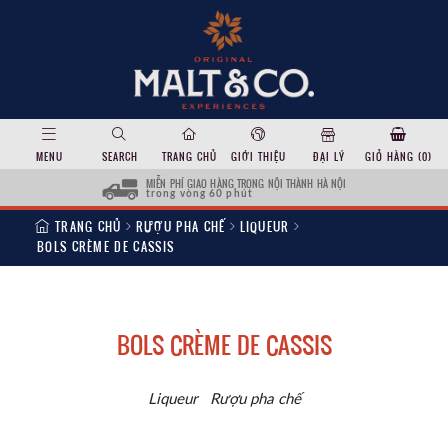
MENU
SEARCH
TRANG CHỦ
GIỚI THIỆU
ĐẠI LÝ
GIỎ HÀNG (
0
)
MIỄN PHÍ GIAO HÀNG TRONG NỘI THÀNH HÀ NỘI
trong vòng 60 phút
TRANG CHỦ
RƯỢU PHA CHẾ
LIQUEUR
BOLS CRÈME DE CASSIS
BOLS CRÈME DE CASSIS
Liqueur
Rượu pha chế