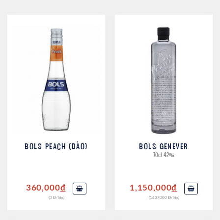
BOLS PEACH (ĐÀO)
BOLS GENEVER
70cl 42%
360,000
đ
1,150,000
đ
(0 Đ/lite)
(1637000 Đ/lite)