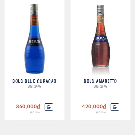
BOLS AMARETTO
BOLS BLUE CURACAO
70cl 28%
70cl 24%
420,000
đ
360,000
đ
(0 Đ/lite)
(0 Đ/lite)