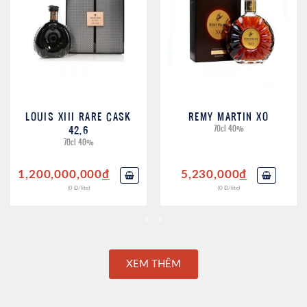
LOUIS XIII RARE CASK
REMY MARTIN XO
42,6
70cl 40%
70cl 40%
1,200,000,000
đ
5,230,000
đ
(0 Đ/lite)
(0 Đ/lite)
XEM THÊM