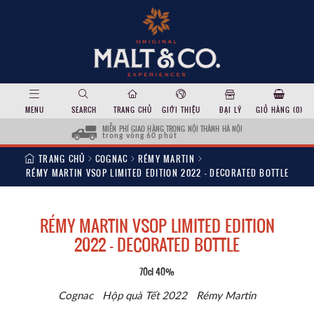
MENU
SEARCH
TRANG CHỦ
GIỚI THIỆU
ĐẠI LÝ
GIỎ HÀNG (
0
)
MIỄN PHÍ GIAO HÀNG TRONG NỘI THÀNH HÀ NỘI
trong vòng 60 phút
TRANG CHỦ
COGNAC
RÉMY MARTIN
RÉMY MARTIN VSOP LIMITED EDITION 2022 – DECORATED BOTTLE
RÉMY MARTIN VSOP LIMITED EDITION
2022 – DECORATED BOTTLE
70cl 40%
Cognac
Hộp quà Tết 2022
Rémy Martin