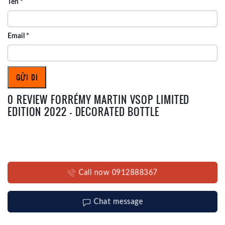
Tên
*
Email
*
0 REVIEW FORRÉMY MARTIN VSOP LIMITED
EDITION 2022 – DECORATED BOTTLE
Call now 0912888367
Chat message